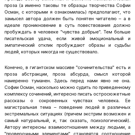
проза (а именно таковы те образцы творчества Софии
Осман, с которыми я ознакомилась) предполагают, что
замысел автора должен быть понятен читателю – а в
идеале проникновение в суть повествования должно
пробуждать в человеке "чувства добрые". Тем больше
писательская удача, если живой эмоциональный и
эмпатический отклик пробуждают образы и судьбы
людей, которых никогда не существовало.
Конечно, в гигантском массиве "сочинительства" есть и
проза абстракции, проза абсурда, смысл которой
намеренно туманен. Здесь перед нами явно не она.
Софии Осман, насколько можно судить по приведенному
комплексу сочинений, интересно писать остросюжетные
рассказы о сокровенных чувствах человека. Ее
магистральная тема – поведение людей в различных
экстремальных ситуациях (причем экстрим возможен и
самый натуральный, и, так сказать, психологический).
Автору интересны взаимоотношения между людьми, а
"проверочными элементами" становятся соотношение