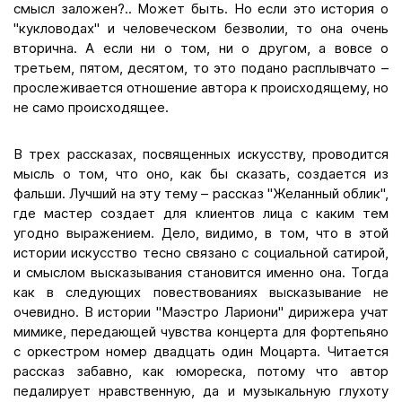
смысл заложен?.. Может быть. Но если это история о
"кукловодах" и человеческом безволии, то она очень
вторична. А если ни о том, ни о другом, а вовсе о
третьем, пятом, десятом, то это подано расплывчато –
прослеживается отношение автора к происходящему, но
не само происходящее.
В трех рассказах, посвященных искусству, проводится
мысль о том, что оно, как бы сказать, создается из
фальши. Лучший на эту тему – рассказ "Желанный облик",
где мастер создает для клиентов лица с каким тем
угодно выражением. Дело, видимо, в том, что в этой
истории искусство тесно связано с социальной сатирой,
и смыслом высказывания становится именно она. Тогда
как в следующих повествованиях высказывание не
очевидно. В истории "Маэстро Лариони" дирижера учат
мимике, передающей чувства концерта для фортепьяно
с оркестром номер двадцать один Моцарта. Читается
рассказ забавно, как юмореска, потому что автор
педалирует нравственную, да и музыкальную глухоту