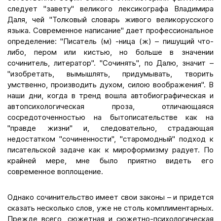
следует "завету" великого лексикографа Владимира
Даля, чей "Толковый словарь живого великорусского
языка. Современное написание" дает профессиональное
определение: "Писатель (м) -ница (ж) – пишущий что-
либо, пером или кистью, но больше в значении
сочинитель, литератор". "Сочинять", по Далю, значит –
"изобретать, вымышлять, придумывать, творить
умственно, производить духом, силою воображения". В
наши дни, когда в тренд вошла автобиографическая и
автопсихологическая проза, отличающаяся
сосредоточенностью на бытописательстве как на
"правде жизни" и, следовательно, страдающая
недостатком "сочиненности", "старомодный" подход к
писательской задаче как к мироформизму радует. По
крайней мере, мне было приятно видеть его
современное воплощение.
Однако сочинительство имеет свои законы – и придется
сказать несколько слов, уже не столь комплиментарных.
Прежде всего, сюжетная и сюжетно-психологическая