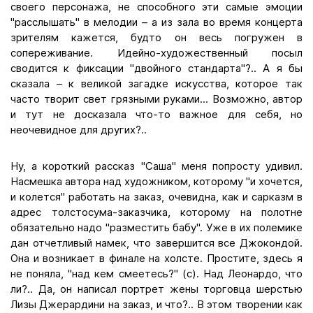
своего персонажа, не способного эти самые эмоции
"расслышать" в мелодии – а из зала во время концерта
зрителям кажется, будто он весь погружен в
сопереживание. Идейно-художественный посыл
сводится к фиксации "двойного стандарта"?.. А я бы
сказала – к великой загадке искусства, которое так
часто творит свет грязными руками... Возможно, автор
и тут не досказала что-то важное для себя, но
неочевидное для других?..
Ну, а короткий рассказ "Саша" меня попросту удивил.
Насмешка автора над художником, которому "и хочется,
и колется" работать на заказ, очевидна, как и сарказм в
адрес толстосума-заказчика, которому на полотне
обязательно надо "разместить бабу". Уже в их полемике
дан отчетливый намек, что завершится все Джокондой.
Она и возникает в финале на холсте. Простите, здесь я
не поняла, "над кем смеетесь?" (с). Над Леонардо, что
ли?.. Да, он написал портрет жены торговца шерстью
Лизы Джерардини на заказ, и что?.. В этом творении как