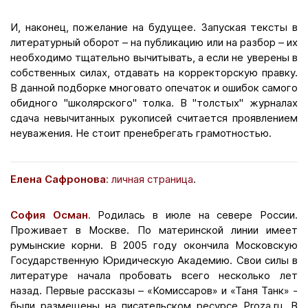
И, наконец, пожелание на будущее. Запуская тексты в
литературный оборот – на публикацию или на разбор – их
необходимо тщательно вычитывать, а если не уверены в
собственных силах, отдавать на корректорскую правку.
В данной подборке многовато опечаток и ошибок самого
обидного "школярского" толка. В "толстых" журналах
сдача невычитанных рукописей считается проявлением
неуважения. Не стоит пренебрегать грамотностью.
Елена Сафронова
:
личная страница
.
София Осман
.
Родилась в июле на севере России.
Проживает в Москве. По материнской линии имеет
румынские корни. В 2005 году окончила Московскую
Государственную Юридическую Академию. Свои силы в
литературе начала пробовать всего несколько лет
назад. Первые рассказы – «Комиссаров» и «Таня Танк» -
были размещены на писательском ресурсе Proza.ru. В