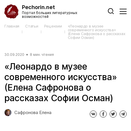
Pechorin.net
Портал больших литературных
возможностей
Главная
Статьи
Рецензии
«Леонардо в музее
современного искусства»
(Елена Сафронова о рассказах
Софии Осман)
30.09.2020
8 мин. чтения
«Леонардо в музее
современного искусства»
(Елена Сафронова о
рассказах Софии Осман)
Сафронова Елена