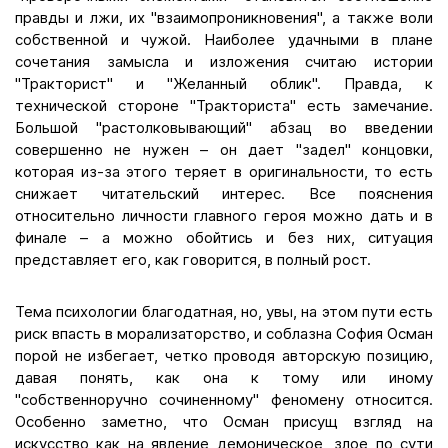
правды и лжи, их "взаимопроникновения", а также воли
собственной и чужой. Наиболее удачными в плане
сочетания замысла и изложения считаю истории
"Тракторист" и "Желанный облик". Правда, к
технической стороне "Тракториста" есть замечание.
Большой "растолковывающий" абзац во введении
совершенно не нужен – он дает "задел" концовки,
которая из-за этого теряет в оригинальности, то есть
снижает читательский интерес. Все пояснения
относительно личности главного героя можно дать и в
финале – а можно обойтись и без них, ситуация
представляет его, как говорится, в полный рост.
Тема психологии благодатная, но, увы, на этом пути есть
риск впасть в морализаторство, и соблазна София Осман
порой не избегает, четко проводя авторскую позицию,
давая понять, как она к тому или иному
"собственноручно сочиненному" феномену относится.
Особенно заметно, что Осман присущ взгляд на
искусство как на явление демоническое, злое по сути