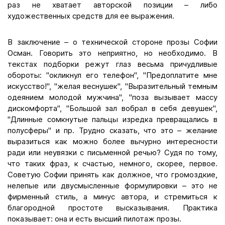
раз не хватает авторской позиции – либо
художественных средств для ее выражения.
В заключение – о технической стороне прозы Софии
Осман. Говорить это неприятно, но необходимо. В
текстах подборки режут глаз весьма причудливые
обороты: "окликнул его телефон", "Предоплатите мне
искусство!", "желая веснушек", "Выразительный темным
одеянием молодой мужчина", "поза вызывает массу
дискомфорта", "Большой зал вобрал в себя девушек",
"Длинные сомкнутые пальцы изредка превращались в
полусферы" и пр. Трудно сказать, что это – желание
выразиться как можно более вычурно интересности
ради или неувязки с письменной речью? Судя по тому,
что таких фраз, к счастью, немного, скорее, первое.
Советую Софии принять как должное, что громоздкие,
нелепые или двусмысленные формулировки – это не
фирменный стиль, а минус автора, и стремиться к
благородной простоте высказывания. Практика
показывает: она и есть высший пилотаж прозы.