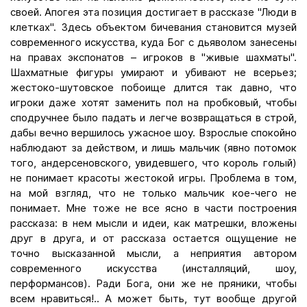
своей. Апогея эта позиция достигает в рассказе "Люди в
клетках". Здесь объектом бичевания становится музей
современного искусства, куда Бог с дьяволом занесены
на правах экспонатов – игроков в "живые шахматы".
Шахматные фигуры умирают и убивают не всерьез;
жестоко-шутовское побоище длится так давно, что
игроки даже хотят заменить пол на пробковый, чтобы
сподручнее было падать и легче возвращаться в строй,
дабы вечно вершилось ужасное шоу. Взрослые спокойно
наблюдают за действом, и лишь мальчик (явно потомок
того, андерсеновского, увидевшего, что король голый)
не понимает красоты жестокой игры. Проблема в том,
на мой взгляд, что не только мальчик кое-чего не
понимает. Мне тоже не все ясно в части построения
рассказа: в нем мысли и идеи, как матрешки, вложены
друг в друга, и от рассказа остается ощущение не
точно высказанной мысли, а неприятия автором
современного искусства (инсталляций, шоу,
перформансов). Ради Бога, они же не пряники, чтобы
всем нравиться!.. А может быть, тут вообще другой