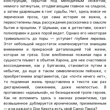
конструкции, скрытой под мелодичным сюжетом,
немного затянутым, отодвигающим главное на сладкое,
а затем ударяющим в гонг судьбы. Нет, здесь вовсе не
лирическая проза, где сама история не важна, а
первостепенны лишь рассуждения рассказчика о смысле
бытия и прошлом. У Шульман, как в детективе, сюжет
полноправен и даже порой ведет. Однако его некоторая
тривиальность до поры — уступает глубине лиризма.
Этот небольшой недостаток компенсируется знающим
вниманием и прекрасной детализацией той жизни,
которая не грёза. Если влюбленная пожилая пара в
сущности плывет в объятия Харона, для нее счастливое
воссоединение, как у Булгакова, становится путем в
небытие, да еще в таком символическом пейзаже, с
приобретением апартаментов, где «почти ничего нет»,
то подлинная жизнь представлена в тексте как раз
дисгармонией, снижением, даже нелепостью. В
противовес «идеальной», но безнадежной тропе героев.
Как не вспомнить здесь о законах романтизма, где
возвышенное дублируется ироническим, приземленным
— и на каждого Дон Кихота есть свой Санчо Панса?