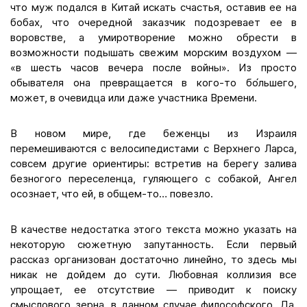
что муж подался в Китай искать счастья, оставив ее на
бобах, что очередной заказчик подозревает ее в
воровстве, а умиротворение можно обрести в
возможности подышать свежим морским воздухом —
«в шесть часов вечера после войны». Из просто
обывателя она превращается в кого-то бо́льшего,
может, в очевидца или даже участника Времени.
В новом мире, где беженцы из Израиля
перемешиваются с велосипедистами с Верхнего Ларса,
совсем другие ориентиры: встретив на берегу залива
безногого переселенца, гуляющего с собакой, Ангел
осознает, что ей, в общем-то… повезло.
В качестве недостатка этого текста можно указать на
некоторую сюжетную запутанность. Если первый
рассказ организован достаточно линейно, то здесь мы
никак не дойдем до сути. Любовная коллизия все
упрощает, ее отсутствие — приводит к поиску
смыслового зерна, в данном случае философского. Да,