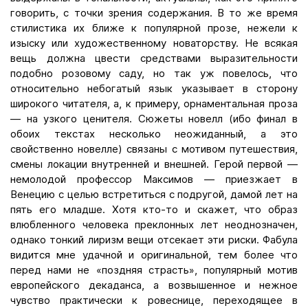
говорить, с точки зрения содержания. В то же время
стилистика их ближе к популярной прозе, нежели к
изыску или художественному новаторству. Не всякая
вещь должна цвести средствами выразительности
подобно розовому саду, но так уж повелось, что
относительно небогатый язык указывает в сторону
широкого читателя, а, к примеру, орнаментальная проза
— на узкого ценителя. Сюжеты новелл (ибо финал в
обоих текстах несколько неожиданный, а это
свойственно новелле) связаны с мотивом путешествия,
смены локации внутренней и внешней. Герой первой —
немолодой профессор Максимов — приезжает в
Венецию с целью встретиться с подругой, дамой лет на
пять его младше. Хотя кто-то и скажет, что образ
влюбленного человека преклонных лет неоднозначен,
однако тонкий лиризм вещи отсекает эти риски. Фабула
видится мне удачной и оригинальной, тем более что
перед нами не «поздняя страсть», популярный мотив
европейского декаданса, а возвышенное и нежное
чувство практически к ровеснице, переходящее в