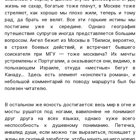
жизнь не сахар, богатые тоже плачут, в Москве тоже
стреляют, как хорошо мы плохо жили, теперь и тому
рад, да брать не велят. Все эти горькие истины мы
постигаем уже к середине. Однако география
путешествия супругов иногда представляется большим
вопросом. Ангел бежит из Москвы в Тбилиси, вероятно,
в страхе боевых действий, и встречает бывшего
соискателя при МГУ — тоже москвича? Их мечты
устремлены к Португалии, а оказываются они, видимо, в
полыхающем Израиле, откуда «местные» бегут в
Канаду… Здесь есть элемент «конспекта романа», и
небольшой комментарий по поводу маршрута был бы
полезен читателю.
В остальном же ясность достигается: весь мир в огне и
мосты рушатся под ногами, вавилоняне не понимают
друг друга на всех языках, однако хуже всего
неспособность к душевному пониманию. Петечка,
инвалид души, если можно так выразиться, похищает у
жены ее скудный заработок, чтобы начать на него новую