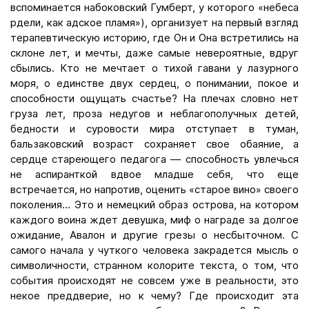
вспоминается набоковский Гумберт, у которого «небеса
рдели, как адское пламя»), организует на первый взгляд
терапевтическую историю, где Он и Она встретились на
склоне лет, и мечты, даже самые невероятные, вдруг
сбылись. Кто не мечтает о тихой гавани у лазурного
моря, о единстве двух сердец, о понимании, покое и
способности ощущать счастье? На плечах словно нет
груза лет, проза недугов и неблагополучных детей,
бедности и суровости мира отступает в туман,
бальзаковский возраст сохраняет свое обаяние, а
сердце стареющего педагога — способность увлечься
не аспиранткой вдвое младше себя, что еще
встречается, но напротив, оценить «старое вино» своего
поколения… Это и немецкий образ острова, на котором
каждого воина ждет девушка, миф о награде за долгое
ожидание, Авалон и другие грезы о несбыточном. С
самого начала у чуткого человека закрадется мысль о
символичности, странном колорите текста, о том, что
события происходят не совсем уже в реальности, это
некое преддверие, но к чему? Где происходит эта