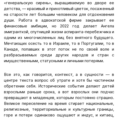
«генеральскую сирень», выращиваемую во дворе ее
детства, — красивый и прихотливый цветок, посаженный
на старости лет большим человеком для отдохновения
души. Работа в адвокатской фирме закрывает ее
финансовые амбиции, но 2022 год делает Ангела
эмигранткой, спутницей жизни аспиранта-перебежчика и
одним из многочисленных лиц без внятного будущего.
Мечтающих осесть то в Израиле, то в Португалии, то в
Канаде, попавших в этот поток не по своей воле и
разбрасываемых среди других народов и стран с
имущественными, статусными и личными потерями.
Все это, как говорится, контекст, а в сущности — в
центре текста вопрос об утрате и хотя бы частичном
обретении себя. Исторические события делают детей
взрослыми раньше срока, а вот взрослых они подчас
превращают в младенцев, которым постоянно страшно.
Великое переселение на время стирает национальные,
религиозные, территориальные и культурные границы,
горе и потери одинаково ощущают и индус, и китаец,