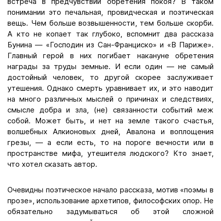
встреча в предчувствии обретения покоя? В таком
понимании это печальная, провидческая и поэтическая
вещь. Чем больше возвышенности, тем больше скорби.
А кто не копает так глубоко, вспомнит два рассказа
Бунина — «Господин из Сан-Франциско» и «В Париже».
Главный герой в них погибает накануне обретения
награды за труды земные. И если один — не самый
достойный человек, то другой скорее заслуживает
утешения. Однако смерть уравнивает их, и это наводит
на много различных мыслей о причинах и следствиях,
смысле добра и зла, (не) связанности событий меж
собой. Может быть, и нет на земле такого счастья,
волшебных Алкионовых дней, Авалона и воплощения
грезы, — а если есть, то на пороге вечности или в
пространстве мифа, утешителя людского? Кто знает,
что хотел сказать автор.
Очевидны поэтическое начало рассказа, мотив «поэмы в
прозе», использование архетипов, философских опор. Не
обязательно задумываться об этой сложной