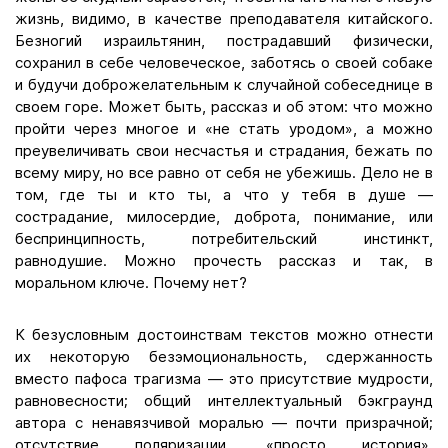
жизнь, видимо, в качестве преподавателя китайского.
Безногий израильтянин, пострадавший физически,
сохранил в себе человеческое, заботясь о своей собаке
и будучи доброжелательным к случайной собеседнице в
своем горе. Может быть, рассказ и об этом: что можно
пройти через многое и «не стать уродом», а можно
преувеличивать свои несчастья и страдания, бежать по
всему миру, но все равно от себя не убежишь. Дело не в
том, где ты и кто ты, а что у тебя в душе —
сострадание, милосердие, доброта, понимание, или
беспринципность, потребительский инстинкт,
равнодушие. Можно прочесть рассказ и так, в
моральном ключе. Почему нет?
К безусловным достоинствам текстов можно отнести
их некоторую безэмоциональность, сдержанность
вместо пафоса трагизма — это присутствие мудрости,
равновесности; общий интеллектуальный бэкграунд
автора с ненавязчивой моралью — почти призрачной;
отсутствие поляризации, «просто история»,