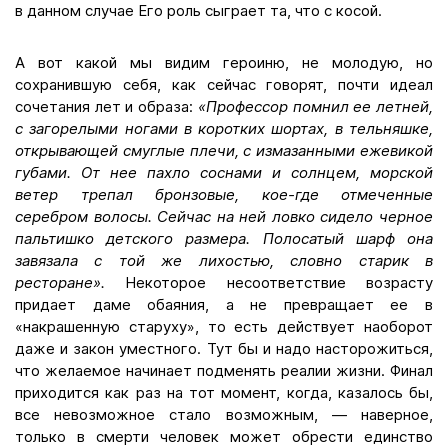
в данном случае Его роль сыграет та, что с косой.
А вот какой мы видим героиню, не молодую, но
сохранившую себя, как сейчас говорят, почти идеал
сочетания лет и образа:
«Профессор помнил ее летней,
с загорелыми ногами в коротких шортах, в тельняшке,
открывающей смуглые плечи, с измазанными ежевикой
губами. От нее пахло соснами и солнцем, морской
ветер трепал бронзовые, кое-где отмеченные
серебром волосы. Сейчас на ней ловко сидело черное
пальтишко детского размера. Полосатый шарф она
завязала с той же лихостью, словно старик в
ресторане».
Некоторое несоответствие возрасту
придает даме обаяния, а не превращает ее в
«накрашенную старуху», то есть действует наоборот
даже и закон уместного. Тут бы и надо насторожиться,
что желаемое начинает подменять реалии жизни. Финал
приходится как раз на тот момент, когда, казалось бы,
все невозможное стало возможным, — наверное,
только в смерти человек может обрести единство