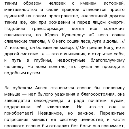
таким образом, человек с именем, историей,
ментальностью и своей правдой становится просто
единицей на голом пространстве, аналогичной другим
таким же, как при рождении и перед лицом смерти.
Подобная трансформация, когда все «одёжки»
сваливаются, по Юрию Кузнецову: «С него сошли
славянские глаголы, // С него сошли леса, луга и долы… //
И, наконец, он больше не майор. // Он предан Богу, но в
другой системе…» — это и инициация, и открытие себя,
и путь в глубины, недоступные благополучному
человеку. Но всем понятно, что лучше не проходить
подобным путем.
За рубежом Ангел становится словно бы вполовину
меньше — нет былого уважения и благосостояния, она
завсегдатай секонд-хенда и рада початым духам,
подаренным ей клиентами. Но что-то она и
приобретает! Невидимое, но важное. Пережитые
потрясения меняют ее систему ценностей, и части
прошлого словно бы отпадают без боли: она принимает,