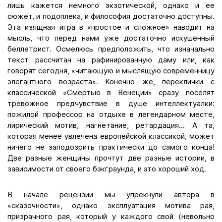
лишь кажется немного экзотической, однако и ее
сюжет, и подоплека, и философия достаточно доступны.
Эта изящная игра в «простое и сложное» наводит на
мысль, что перед нами уже достаточно искушенный
беллетрист. Осмелюсь предположить, что изначально
текст рассчитан на рафинированную даму или, как
говорят сегодня, «читающую и мыслящую современницу
элегантного возраста». Конечно же, переклички с
классической «Смертью в Венеции» сразу поселят
тревожное предчувствие в душе интеллектуалки:
пожилой профессор на отдыхе в легендарном месте,
лирический мотив, нагнетание, ретардация... А та,
которая менее увлечена европейской классикой, может
ничего не заподозрить практически до самого конца!
Две разные женщины прочтут две разные истории, в
зависимости от своего бэкграунда, и это хороший ход.
В начале рецензии мы упрекнули автора в
«сказочности», однако эксплуатация мотива рая,
призрачного рая, который у каждого свой (невольно