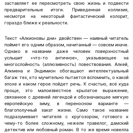
заставляет ее пересмотреть свою жизнь и подвести
предварительные итоги. Приведенная коллизия,
несмотря на некоторый фантастический колорит,
гораздо ближе к реальности.
Текст «Алкионовы дни» двойствен — наивный читатель
поймет его одним образом, начитанный — совсем иначе.
Однако в названии даже человек поверхностный
услышит «что-то античное», указывающее на
многослойность (аллюзивность) повествования. Алкей,
Алкмена и Эндимион обогащают интеллектуальный
багаж тех, кто мучительно пытается вспомнить, о какой
эпохе и каком герое пойдет речь. К счастью, всё куда
проще, это малоизвестное крылатое выражение,
связанное с древней легендой и обозначающее мягкую
европейскую зиму, в переносном варианте —
благополучный закат жизни. Само такое название
подразумевает читателя с кругозором, готового к
чему-то более сложному, нежели травелог, дамский
детектив или любовный роман. В то же время новелла