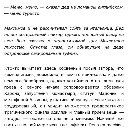
—
Меню, меню, — сказал дед на ломаном английском,
— меню туристо.
Максимов и не рассчитывал сойти за итальянца. Дед
носил обтерханный свитер, однако полосатый шарф на
шее был завязан с недостижимой для Максимова
лихостью. Опустив глаза, он обнаружил на деде
остроносые лакированные туфли».
Кто-то вычитает здесь косвенный посыл автора, что
земная жизнь, возможно, в чем-то неидеальна и даже
немного безобразна, однако устойчива. А вот желанная
греза с самого начала сопровождается образами
Харона, запустения монастыря, статуи Мадонны и
метафорой Алкионы, утратившей супруга. Если читатель
эрудированный, он увидит множество предвестников
трагического финала идиллии и главный прием вещи —
загадка — окажется для него мнимым. Наивный же
гость в полной мере испытает эффект Deus ex machina,