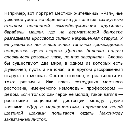
Например, вот портрет местной жительницы «Рая», чье
условное уродство обречено на долголетие:
«
за мутным
стеклом прачечной самообслуживания крутились
барабаны машин, где на дерматиновой банкетке
разгадывала кроссворд сильно накрашенная старуха. У
ее узловатых ног в войлочных тапочках громоздилась
неопрятная кучка шерсти. Древняя болонка, подняв
слезящиеся розовые глаза, лениво заворчала».
Словно
бы существуют два мира, в одном из которых есть
Дульсинея, пусть и не юная, а в другом раскрашенная
старуха на мешках. Соответственно, и реальности их
тоже различны. Или взять сотрудника местного
ресторана, именуемого немолодым профессором —
дедом. Если только сам герой не молод, такой взгляд —
расстояние социальной дистанции между двумя
жизнями: «
Дед с морщинистыми, поросшими седой
щетиной щеками попытался отдать Максимову
захватанный листок.