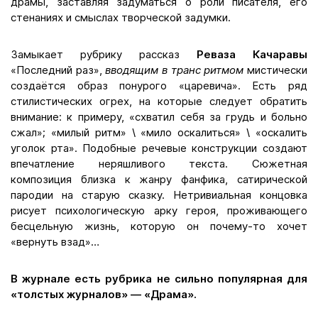
драмы, заставляя задуматься о роли писателя, его
стенаниях и смыслах творческой задумки.
Замыкает рубрику рассказ
Реваза Качаравы
«Последний раз»,
вводящим в транс ритмом
мистически
создаётся образ понурого «царевича». Есть ряд
стилистических огрех, на которые следует обратить
внимание: к примеру, «схватил себя за грудь и больно
сжал»; «милый ритм» \ «мило оскалиться» \ «оскалить
уголок рта». Подобные речевые конструкции создают
впечатление неряшливого текста. Сюжетная
композиция близка к жанру фанфика, сатирической
пародии на старую сказку. Нетривиальная концовка
рисует психологическую арку героя, проживающего
бесцельную жизнь, которую он почему-то хочет
«вернуть взад»…
В журнале есть рубрика не сильно популярная для
«толстых журналов»
—
«Драма».