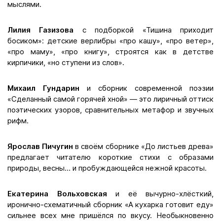
мыслями.
Лилия Газизова
с подборкой «Тишина приходит
босиком»: детские верлибры «про кашу», «про ветер»,
«про маму», «про книгу», строятся как в детстве
кирпичики, «но ступени из слов».
Михаил Гундарин
и сборник современной поэзии
«Сделанный самой горячей хной» — это лиричный оттиск
поэтических узоров, сравнительных метафор и звучных
рифм.
Ярослав Пичугин
в своём сборнике «До листьев древа»
предлагает читателю короткие стихи с образами
природы, весны… и пробуждающейся нежной красоты.
Екатерина Вольховская
и её вычурно-хлёсткий,
иронично-схематичный сборник «А кухарка готовит еду»
сильнее всех мне пришёлся по вкусу. Необыкновенно