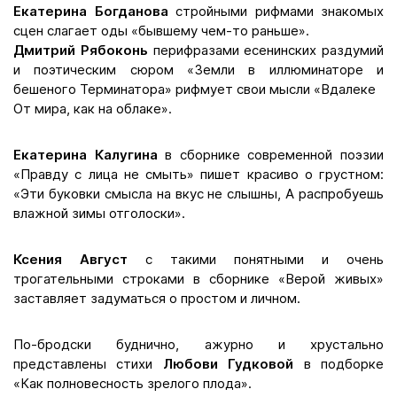
Екатерина Богданова
стройными рифмами знакомых
сцен слагает оды «бывшему чем-то раньше».
Дмитрий Рябоконь
перифразами есенинских раздумий
и поэтическим сюром «Земли в иллюминаторе и
бешеного Терминатора» рифмует свои мысли «Вдалеке
От мира, как на облаке».
Екатерина Калугина
в сборнике современной поэзии
«Правду с лица не смыть» пишет красиво о грустном:
«Эти буковки смысла на вкус не слышны, А распробуешь
влажной зимы отголоски».
Ксения Август
с такими понятными и очень
трогательными строками в сборнике «Верой живых»
заставляет задуматься о простом и личном.
По-бродски буднично, ажурно и хрустально
представлены стихи
Любови Гудковой
в подборке
«Как полновесность зрелого плода».