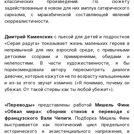
классических произведений. По сюжету
задействованные в новом для них амплуа сатирического
сарказма, с мракабической составляющей явлений
сюрреалистичности.
Дмитрий Каменских
с пьесой для детей и подростков
«Серая радуга» показывает жизнь маленьких героев в
непривычной для них взрослой среде, с привычными
детскими ссорами и примирениями, обидами и
нелепостями. В части художественности, я бы
порекомендовала автору пересмотреть диалоги
девочек, которые кажутся не по возрасту напыщенными
и из-за этого звучат комично («Я понимаю, почему он
убежал. От такой стервы как ты любой убежит»).
«Переводы»
представлены работой
Мишель Финк
«Обвал мира»
:
сборник стихов в переводе с
французского Вали Чепиги
. Подборка Мишель Финк
выстраивается как поэтический цикл предельного
исторического и экзистенциального напряжения, в