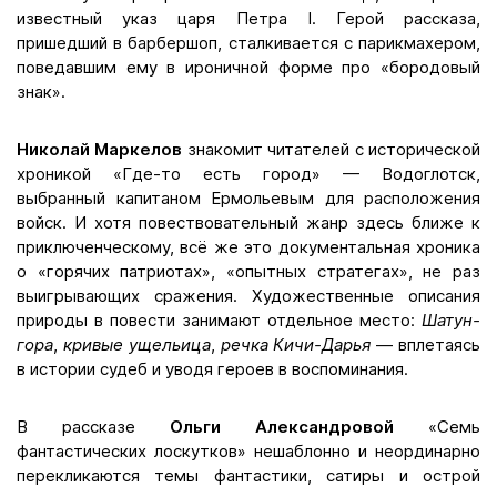
известный указ царя Петра I. Герой рассказа,
пришедший в барбершоп, сталкивается с парикмахером,
поведавшим ему в ироничной форме про «бородовый
знак».
Николай Маркелов
знакомит читателей с исторической
хроникой «Где-то есть город» — Водоглотск,
выбранный капитаном Ермольевым для расположения
войск. И хотя повествовательный жанр здесь ближе к
приключенческому, всё же это документальная хроника
о «горячих патриотах», «опытных стратегах», не раз
выигрывающих сражения. Художественные описания
природы в повести занимают отдельное место:
Шатун-
гора
,
кривые ущельица
,
речка Кичи-Дарья
— вплетаясь
в истории судеб и уводя героев в воспоминания.
В рассказе
Ольги Александровой
«Семь
фантастических лоскутков» нешаблонно и неординарно
перекликаются темы фантастики, сатиры и острой