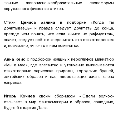
точные живописно-изобразительные словоформы
«кружевного фишю» из стихов.
Стихи
Дениса Балина
в подборке «Когда ты
дочитываешь» и правда следует дочитать до конца,
прежде чем понять, что если «ничто не рифмуется»,
значит, следует всё же «перечитать это стихотворение»
и, возможно, «что-то в нём поменять».
Анна Кейс
с подборкой изящных иероглифов миниатюр
«Мы в мае», где элегантно и утончённо выписываются
стихотворные зарисовки природы, городских будней,
житейских образов и нас, «коротающих жизнь слева
направо».
Игорь Кочнев
своим сборником «Юдоли волчок»
отсылает в мир фантасмагории и образов, сошедших,
будто б с картин Дали.