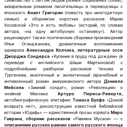
(знакомство с бытом людей разных социальных слоёв),
акварельным романом писательницы и переводчицы с
японского
Анаит Григорян
(повесть про многодетную
семью) и сборником коротких рассказов Марии
Косовской «Это и есть любовь» (историй, по словам
автора, «на одну автобусную остановку»). Автор
рецензирует также поэтические сборники произведений
Ильи Оганджанова, драматичные воспоминания
адмирала
Александра Колчака, литературные эссе
Джорджа Сондерса
«Купание в пруду под дождём»
(в
переводе с английского Шаши Мартыновой)
с
подробнейшим разбором рассказов Чехова и
Тургенева, экзотичный и эклектичный (врачебный и
антивоенный) роман американского автора
Дэниела
Мейсона
«Зимний солдат», роман «Революция» о
знойной Мексике
Артуро Переса-Реверте,
автобиографическую эпитафию
Томаса Вулфа
«Домой
возврата нет», деконструкцию известной библейской
истории «Юдифь» — единственной прозы хорвата
Миро
Гаврана, сборник рассказов
«Равнина Мусаси» — с
описаниями русских равнин самого русского японца