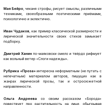
Мая Бейро
, чеканя строфы, рисует смыслы, различными
техниками, своеобразными поэтическими приёмами,
психологично и эклектично.
Иван Чудаков
, как пример классической размерности и
лирической значительности своих стихов замыкает
подборку.
Дмитрий Ханин
по-маяковски смело и твёрдо рифмует
как вольный ветер «Слоги надежды».
Рубрика «Проза»
интересна неформатным (не путать с
непечатным) материалом авторов, пишущих как в
жанрах лирической прозы, так и остросюжетной
направленности.
Ольга Андреева
со своим рассказом «Борода»
повествует про растительность на лице, обыгрывая