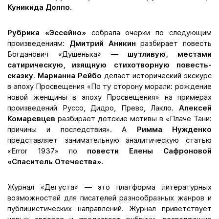
Куникида Доппо
.
Рубрика «Эссейно»
собрала очерки по следующим
произведениям:
Дмитрий Аникин
разбирает повесть
Богданович «Душенька» —
шутливую, местами
сатирическую, изящную стихотворную повесть-
сказку
.
М
арианна Рейбо
делает исторический экскурс
в эпоху Просвещения «По ту сторону морали: рождение
новой женщины в эпоху Просвещения» на примерах
произведений Руссо, Дидро, Прево, Лакло.
Алексей
Комаревцев
разбирает детские мотивы в «Плаче Тани:
причины и последствия». А
Римма
Нужденко
представляет занимательную аналитическую статью
«Еrror 1937» по
повести Елены Сафроновой
«Спаситель Отечества».
Журнал «Дегуста» — это платформа литературных
возможностей для писателей разнообразных жанров и
публицистических направлений. Журнал приветствует