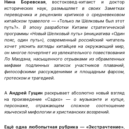
Нина Боревская
, востоковед-китаист и доктор
исторических наук, размышляет
в своих Заметках
переводчика и рецензиях критиков о средневековом
китайском травелоге
— «Только ли Шёлковым был этот
путь?».
В эпоху разработки Китаем стратегической
программы «Новый Шелковый путь» (инициатива «Один
пояс, один путь»), современный российский читатель
хочет уяснить взгляды китайцев на окружающий мир,
он многое почерпнет из увлекательного повествования
Ло Маодэна, насыщенного отрывками из обрамленных
мифами подлинных записок участников плаваний,
философскими рассуждениями и площадным фарсом,
гротеском и трагедией.
А
Андрей Гущин
раскрывает абсолютно новый взгляд
на произведение «Садко» —
о
музыканте и купце,
персонаже, отражающем сложное соотношение
языческой мифологии и христианских воззрений.
Ещё одна любопытная рубрика
—
«Экстрачтение»
,