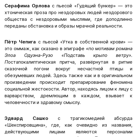
Серафима Орлова
с пьесой «Гудящий бункер» — это
хтоническая проза про нездоровых людей нездорового
общества с нездоровыми мыслями, где доподлинно
переданы обстановка и образы мрачной реальности.
Пётр Чепига
с пьесой «Утка в собственной крови» —
это оммаж, как сказано в эпиграфе
«п
о мотивам романа
Элоа Одуэна-Рузо «Подставь крыло ветру»
.
П
остапокалиптическая притча, развёрнутая в ритме
сказочной погони вокруг несчастной птицы и
обезумевших людей. Здесь также как и в оригинальном
произведении происходит препарирование феномена
социальной жестокости. Автор, находясь лицом к лицу с
варварством, дремлющим в каждом, взывает к
человечности и здравому смыслу.
Эдвард Сашко
с трагикомедией абсурда
«Шекспировщина», где, как очевидно из названия,
действующими лицами являются персоналии