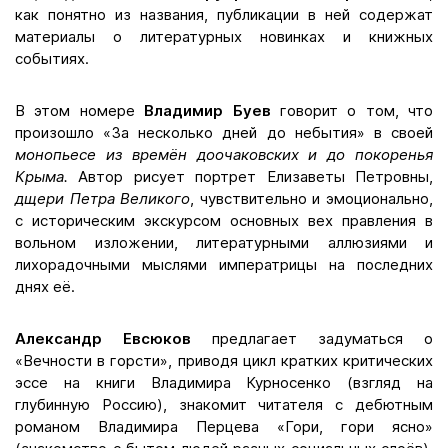
как понятно из названия, публикации в ней содержат
материалы о литературных новинках и книжных
событиях.
В этом номере
Владимир Буев
говорит о том, что
произошло «За несколько дней до небытия» в своей
монопьесе из времён доочаковских и до покоренья
Крыма.
Автор рисует портрет Елизаветы Петровны,
дщери Петра Великого
, чувствительно и эмоционально,
с историческим экскурсом основных вех правления в
вольном изложении, литературными аллюзиями и
лихорадочными мыслями императрицы на последних
днях её.
А
лександр Евсюков
предлагает задуматься о
«Вечности в горсти», приводя цикл кратких критических
эссе на книги Владимира Курносенко (взгляд на
глубинную Россию), знакомит читателя с дебютным
романом Владимира Перцева «Гори, гори ясно»