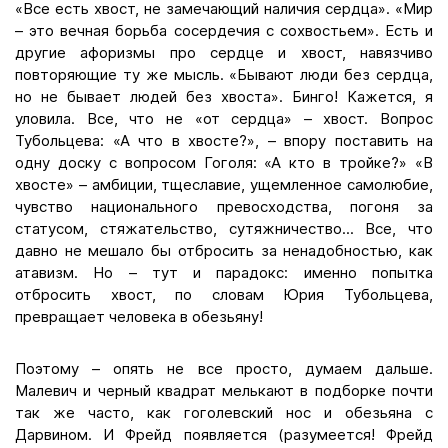
«Все есть хвост, не замечающий наличия сердца». «Мир
– это вечная борьба сосердечия с сохвостьем». Есть и
другие афоризмы про сердце и хвост, навязчиво
повторяющие ту же мысль. «Бывают люди без сердца,
но не бывает людей без хвоста». Бинго! Кажется, я
уловила. Все, что не «от сердца» – хвост. Вопрос
Тубольцева: «А что в хвосте?», – впору поставить на
одну доску с вопросом Гоголя: «А кто в тройке?» «В
хвосте» – амбиции, тщеславие, ущемленное самолюбие,
чувство национального превосходства, погоня за
статусом, стяжательство, сутяжничество... Все, что
давно не мешало бы отбросить за ненадобностью, как
атавизм. Но – тут и парадокс: именно попытка
отбросить хвост, по словам Юрия Тубольцева,
превращает человека в обезьяну!
Поэтому – опять не все просто, думаем дальше.
Малевич и черный квадрат мелькают в подборке почти
так же часто, как гоголевский нос и обезьяна с
Дарвином. И Фрейд появляется (разумеется! Фрейд