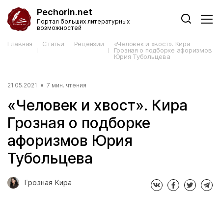
Pechorin.net
Портал больших литературных
возможностей
Главная
Статьи
Рецензии
«Человек и хвост». Кира
Грозная о подборке афоризмов
Юрия Тубольцева
21.05.2021
7 мин. чтения
«Человек и хвост». Кира
Грозная о подборке
афоризмов Юрия
Тубольцева
Грозная Кира