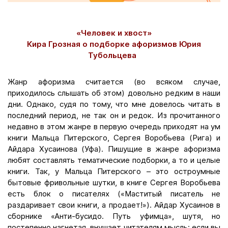
«Человек и хвост»
Кира Грозная о подборке афоризмов Юрия
Тубольцева
Жанр афоризма считается (во всяком случае,
приходилось слышать об этом) довольно редким в наши
дни. Однако, судя по тому, что мне довелось читать в
последний период, не так он и редок. Из прочитанного
недавно в этом жанре в первую очередь приходят на ум
книги Мальца Питерского, Сергея Воробьева (Рига) и
Айдара Хусаинова (Уфа). Пишущие в жанре афоризма
любят составлять тематические подборки, а то и целые
книги. Так, у Мальца Питерского – это остроумные
бытовые фривольные шутки, в книге Сергея Воробьева
есть блок о писателях («Маститый писатель не
раздаривает свои книги, а продает!»). Айдар Хусаинов в
сборнике «Анти-бусидо. Путь уфимца», шутя, но
постепенно нагнетая, внушает читателям мысль: если вы