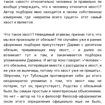
такое «хвост» относительно человека (и правильно ли
вообще утверждать, что к человеку относится хвост)?
Автор подборки явно находится в своем собственном
измерении, где «мерилом всего сущего» этот самый
хвост и является.
Что такое хвост? Невидимый атавизм, признак того, что
мы все произошли от обезьян? Не случайно уже в ранних
афоризмах подборки присутствует Дарвин с десятком
обезьян, пришивающих ему хвост, – и далее он
возникает тут и там, и заканчивается подборка
упоминанием Дарвина. И автор ясно говорит: «Человек –
это обезьяна, потерявшая вместе с рассудком и хвост, и
ее уже не вылечишь, потому что хвост уже не пришить».
(Впрочем, тут Тубольцев противоречит себе: до этого
неоднократно упоминал о том, что хвост наш не
потерян, тут он, присутствует). Родство с обезьяной
было бы самым простым и неинтересным объяснением.
Но нет – автор на то и философ! Философ-афоризматик
(если этого определения официально еще не было,