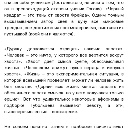
считал себя учеником Достоевского, не зная о том, что
он в превосходящей степени ученик Гоголя). «Черный
квадрат – это тень от хвоста Фрейда». Одним точным
высказыванием автор свел в кучу все «мировые
тренды», все достижения постмодернизма, выставив их
пустышкой (коей они и являются).
«Дураку дозволяется отрицать наличие хвоста».
«Человек – это ничто, у которого все вертится вокруг
хвоста». «Хвост дает смысл суете, обессмысливая
жизнь». «Человеком движут пульс сердца и импульс
хвоста». «Жизнь – это экспериментальная ситуация, в
которой всевышний проверяет, может ли человек жить
без хвоста». «Дарвин всю жизнь мечтал сделать из
обезьяньего хвоста смычок, но у него получался только
ершик». Вот что удивительно: некоторые афоризмы в
подборке Тубольцева вызывают зевоту, а эти,
вышеперечисленные – восхищение.
Не совсем понятно, зачем в подборке присутствуют