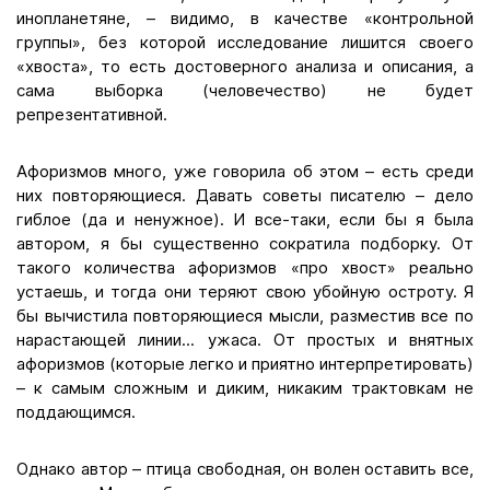
инопланетяне, – видимо, в качестве «контрольной
группы», без которой исследование лишится своего
«хвоста», то есть достоверного анализа и описания, а
сама выборка (человечество) не будет
репрезентативной.
Афоризмов много, уже говорила об этом – есть среди
них повторяющиеся. Давать советы писателю – дело
гиблое (да и ненужное). И все-таки, если бы я была
автором, я бы существенно сократила подборку. От
такого количества афоризмов «про хвост» реально
устаешь, и тогда они теряют свою убойную остроту. Я
бы вычистила повторяющиеся мысли, разместив все по
нарастающей линии... ужаса. От простых и внятных
афоризмов (которые легко и приятно интерпретировать)
– к самым сложным и диким, никаким трактовкам не
поддающимся.
Однако автор – птица свободная, он волен оставить все,