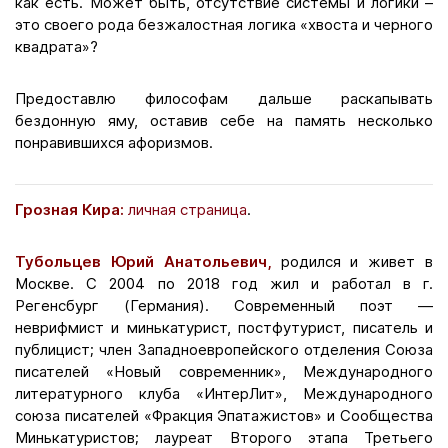
как есть. Может быть, отсутствие системы и логики –
это своего рода безжалостная логика «хвоста и черного
квадрата»?
Предоставлю философам дальше раскапывать
бездонную яму, оставив себе на память несколько
понравившихся афоризмов.
Грозная Кира:
личная страница
.
Тубольцев Юрий Анатольевич,
родился и живет в
Москве. С 2004 по 2018 год жил и работал в г.
Регенсбург (Германия). Современный поэт —
неврифмист и минькатурист, постфутурист, писатель и
публицист; член Западноевропейского отделения Союза
писателей «Новый современник», Международного
литературного клуба «ИнтерЛит», Международного
союза писателей «Фракция Эпатажистов» и Сообщества
Минькатуристов; лауреат Второго этапа Третьего