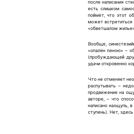
после написания сти
есть слишком самоо
поймёт, что этот о
может встретиться 
«обветшалом жилье»
Вообще, синестезий
«опалён пеною» – об
(пробуждающей друг
удачи откровенно хо
Что не отменяет не
распутывать – недо
продвижение на ощу
авторе, – что спос
написано наощупь, в
ступень). Нет, здесь