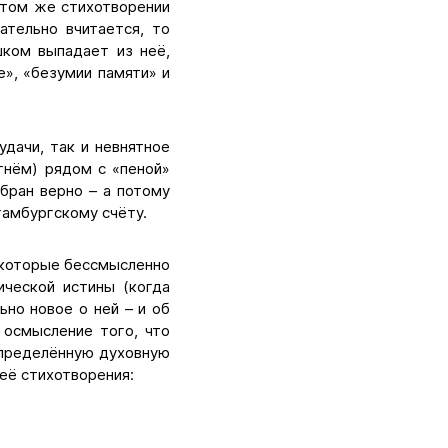
 этом же стихотворении
ательно вчитается, то
шком выпадает из неё,
», «безумии памяти» и
дачи, так и невнятное
огнём) рядом с «пеной»
бран верно – а потому
гамбургскому счёту.
 которые бессмысленно
ической истины (когда
но новое о ней – и об
 осмысление того, что
 определённую духовную
 её стихотворения: