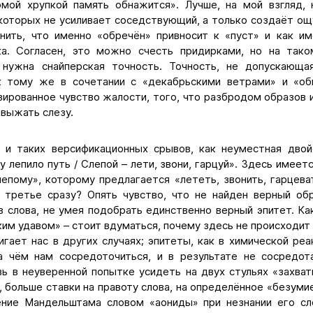
омой хрупкой память обнажится». Лучше, на мой взгляд,
которых не усиливает соседствующий, а только создаёт ощ
нить, что именно «обречён» привносит к «пуст» и как и
ка. Согласен, это можно счесть придирками, но на так
 нужна снайперская точность. Точность, не допускающа
 к тому же в сочетании с «декабрьскими ветрами» и «об
ированное чувство жалости, того, что разбродом образов и
выжать слезу.
 и таких версификационных срывов, как неуместная двой
 лепило путь / Слепой – лети, звони, гарцуй». Здесь имеетс
епому», которому предлагается «лететь, звонить, гарцеват
и третье сразу? Опять чувство, что не найден верный об
 слова, не умея подобрать единственно верный эпитет. Как
им удавом» – стоит вдуматься, почему здесь не происходи
игает нас в других случаях; эпитеты, как в химической ре
на чём нам сосредоточиться, и в результате не сосредот
ь в неуверенной попытке усидеть на двух стульях «захват
 больше ставки на правоту слова, на определённое «безуми
ние Мандельштама словом «аониды» при незнании его сл