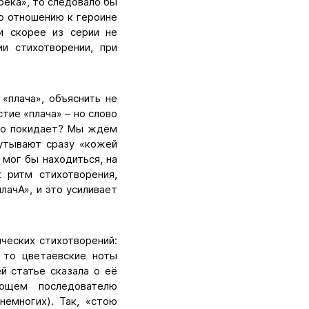
 река», то следовало бы
по отношению к героине
и скорее из серии не
и стихотворении, при
«плача», объяснить не
тие «плача» – но слово
кто покидает? Мы ждём
путывают сразу «кожей
 мог бы находиться, на
 ритм стихотворения,
лачА», и это усиливает
ческих стихотворений:
 то цветаевские ноты
й статье сказала о её
яющем последователю
немногих). Так, «стою