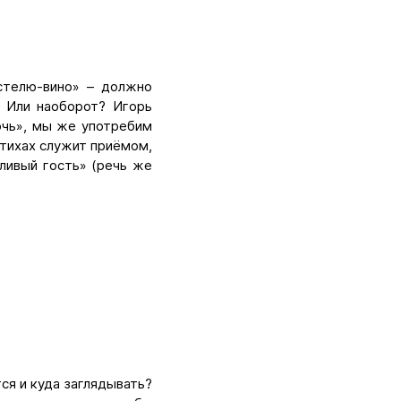
«стелю-вино» – должно
? Или наоборот? Игорь
очь», мы же употребим
стихах служит приёмом,
рливый гость» (речь же
ся и куда заглядывать?