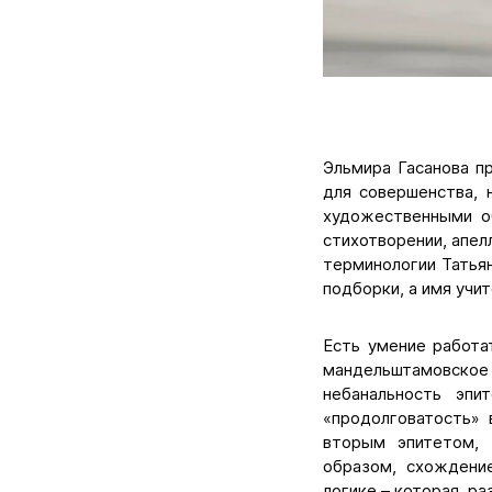
Эльмира Гасанова п
для совершенства, 
художественными о
стихотворении, апел
терминологии Татьян
подборки, а имя учи
Есть умение работа
мандельштамовско
небанальность эпи
«продолговатость» 
вторым эпитетом, 
образом, схождени
логике – которая, ра