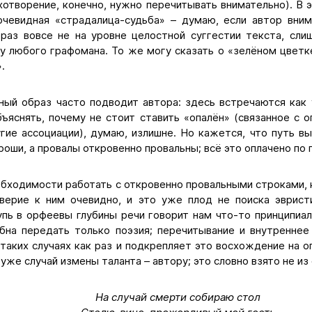
хотворение, конечно, нужно перечитывать внимательно). В
чевидная «страдалица-судьба» – думаю, если автор вним
браз вовсе не на уровне целостной суггестии текста, сли
у любого графомана. То же могу сказать о «зелёном цветке
.
ный образ часто подводит автора: здесь встречаются как у
ъяснять, почему не стоит ставить «опалён» (связанное с 
ие ассоциации), думаю, излишне. Но кажется, что путь вы
роши, а провалы откровенно провальны; всё это оплачено по 
обходимости работать с откровенно провальными строками,
верие к ним очевидно, и это уже плод не поиска эврист
пь в орфеевы глубины речи говорит нам что-то принципиаль
обна передать только поэзия; перечитывание и внутреннее
 таких случаях как раз и подкрепляет это восхождение на
 уже случай измены таланта – автору; это словно взято не из
На случай смерти собираю стол