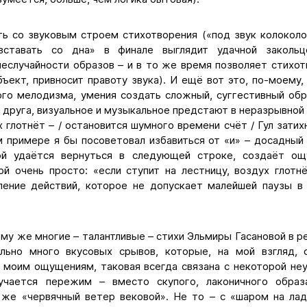
ть со звуковым строем стихотворения («под звук колоколо
вставать со дна» в финале выглядит удачной закольц
неслучайности образов – и в то же время позволяет стихо
ъект, привносит правоту звука). И ещё вот это, по-моему,
го мелодизма, умения создать сложный, суггестивный обр
 друга, визуальное и музыкальное предстают в неразрывной 
х глотнёт – / остановится шумного времени счёт / Гул затих
м примере я бы посоветовал избавиться от «и» – досадный
ой удаётся вернуться в следующей строке, создаёт ощ
ой очень просто: «если ступит на лестницу, воздух глотн
ление действий, которое не допускает малейшей паузы в
ему же многие – талантливые – стихи Эльмиры Гасановой в р
льно много вкусовых срывов, которые, на мой взгляд, 
 моим ощущениям, таковая всегда связана с некоторой не
учается пережим – вместо скупого, лаконичного образ
же «червячный ветер вековой». Не то – с «шаром на лад