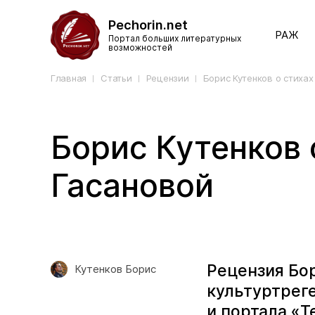
Pechorin.net
РАЖ
Портал больших литературных
возможностей
Главная
Статьи
Рецензии
Борис Кутенков о стиха
Борис Кутенков 
Гасановой
Рецензия Бор
Кутенков Борис
культуртреге
и портала «T