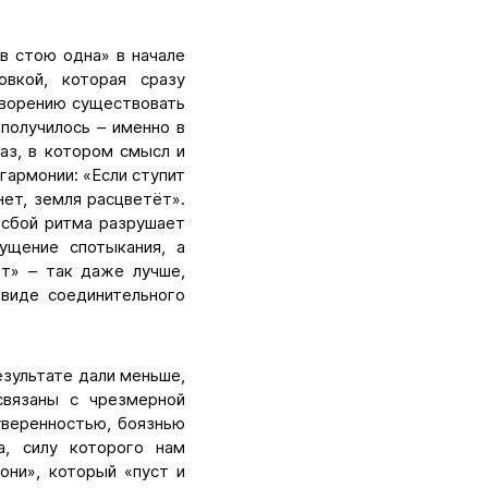
в стою одна» в начале
овкой, которая сразу
творению существовать
 получилось – именно в
аз, в котором смысл и
гармонии: «Если ступит
нет, земля расцветёт».
 сбой ритма разрушает
ущение спотыкания, а
ёт» – так даже лучше,
 виде соединительного
езультате дали меньше,
связаны с чрезмерной
уверенностью, боязнью
а, силу которого нам
они», который «пуст и