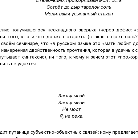
Стелю-вино, прожорливый мой гость
Сотрёт до дыр тарелок соль
Молитвами усыпанный стакан
ение получившегося нескладного зверька (через дефис: 
), ни того, кто и что должен стереть (стакан сотрёт соль
а своём семинаре, что «в русском языке это «мать любит д
 намеренная двойственность прочтения, которая в удачных 
утывает синтаксис), ни того, к чему и зачем этот «прожо
снить не удаётся.
Заглядывай
Заглядывай
Не мост
Я, не река
.
дит путаница субъектно-объектных связей: кому предлагает