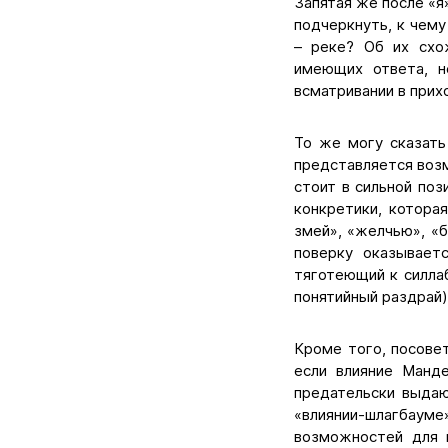
Запятая же после «я
подчеркнуть, к чему
– реке? Об их схо
имеющих ответа, н
всматривании в прих
То же могу сказать
представляется возм
стоит в сильной по
конкретики, котора
змей», «желчью», «б
поверку оказывает
тяготеющий к силлаб
понятийный раздрай)
Кроме того, посове
если влияние Манд
предательски выдаю
«влиянии-шлагбау
возможностей для п