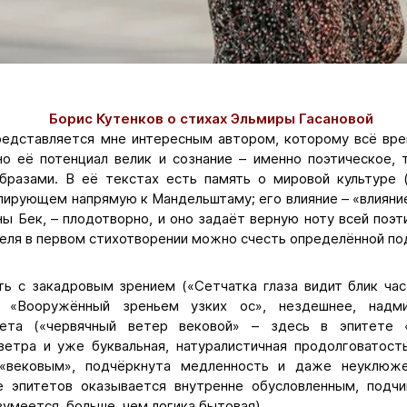
Борис Кутенков
о
стихах Эльмиры Гасановой
редставляется мне интересным автором, которому всё вре
но её потенциал велик и сознание – именно поэтическое,
бразами. В её текстах есть память о мировой культуре 
лирующем напрямую к Мандельштаму; его влияние – «влияни
ы Бек, – плодотворно, и оно задаёт верную ноту всей поэт
теля в первом стихотворении можно счесть определённой под
ть с закадровым зрением («Сетчатка глаза видит блик час
е «Вооружённый зреньем узких ос», нездешнее, надм
тета («червячный ветер вековой» – здесь в эпитете 
ветра и уже буквальная, натуралистичная продолговатость
«вековым», подчёркнута медленность и даже неуклюже
е эпитетов оказывается внутренне обусловленным, подчи
зумеется, больше, чем логика бытовая).