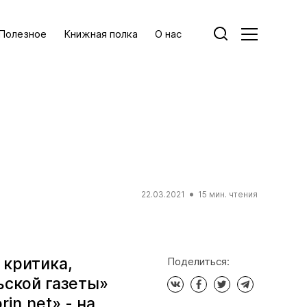
Полезное
Книжная полка
О нас
22.03.2021
15 мин. чтения
 критика,
Поделиться:
ьской газеты»
in.net» - на