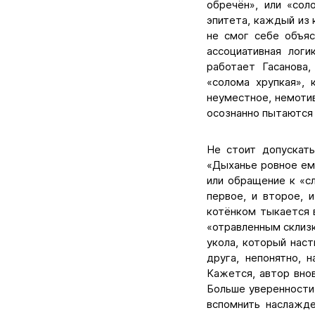
обречён», или «сол
эпитета, каждый из 
не смог себе объяс
ассоциативная логи
работает Гасанова,
«солома хрупкая»,
неуместное, немотив
осознанно пытаются 
Не стоит допускать
«Дыханье ровное ему
или обращение к «сл
первое, и второе, 
котёнком тыкается в
«отравленным склизк
укола, который наст
друга, непонятно, 
Кажется, автор внов
Больше уверенности,
вспомнить наслажде