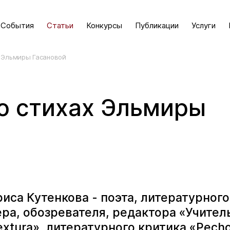
События
Статьи
Конкурсы
Публикации
Услуги
х Эльмиры Гасановой
о стихах Эльмиры
иса Кутенкова - поэта, литературного
ра, обозревателя, редактора «Учител
extura», литературного критика «Pechor