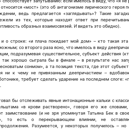
» способствует запутыванию: если имелось в виду, что «я не
 относится «мост» (это об антагонизме лирического героя 
ждении, ведь предлагается «заглядывать»? Такие загадк
ежели из тех, которые находят ответ при перечитывани
отливость образных взаимосвязей. И видеть это обидно).
 и о строке: «и плача покидает мой дом» – кто такая эта 
ожным; со второго раза ясно, что имелось в виду деепричас
зиции, подразумевая существительное, субъект действия (
я так хорошо сыграла бы в финале – в результате нас за
есноватым сонмом», а та позиция текста, где этот субъект
ся ни к чему не привязанным деепричастием – вдобавок
отонике, требует сделать ударение на последнем слоге: «п
.
товал бы отслеживать явные интонационные кальки с класси
ельштама «в крови растворено», говоря его же словами,
т заимствование (и не зря упомянутая Татьяна Бек в свое
ме», то есть о перекрывающем влиянии, не оставл
родолжения. Разумеется, у некоторых получилось – но 