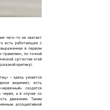
мя чего-то не хватает
 то есть работающее с
(выраженная в первом
е-трамплин», по точной
ической суггестии этой
сказкой критику).
тиц» – здесь узнаётся
ирное в
и
дение); есть
«червячный» сходятся
 червя, а в случае со
сть движения. Таким
нённым ассоциативной