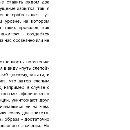
 не ставить рядом два
ущение избытка; так, я
менно срабатывает тут
ом уровне, на котором
я таких провалов, как
нажится» – создаётся
з нас осознанно или не
ственность прочтения:
я в виду «путь слепой»
ь»? (почему, кстати, и
раз, что автор слепым
, например, в случае с
т того метафорического
акции, уничтожают друг
ачиваешься ни на чём.
ил» сразу два эпитета.
е» образа – достаточно
оварного значения. Но