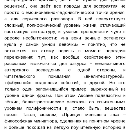
рецензии), она даёт все поводы для восприятия не
просто с эмоционально-гедонистической точки зрения,
а для серьёзного разговора. В ней присутствует
сложный, полифонический уровень жизни, отличающий
настоящую литературу, и умение преподнести чудо в
ореоле несбыточности: «на веки вечные останется
кукла у самой умной девочки» – понятно, что не
останется, но этому веришь в момент передачи
переживания: тут, как вообще свойственно этим
рассказам, включаются два ракурса – ненавязчивого
авторского всеведения, с одной стороны, и
читательского понимания «внелитературной»,
«фабульной» подоплёки событий, с другой. Но это
только один запомнившийся пример, выраженный на
уровне одной фразы. При этом Аксане подвластны и
лёгкие, беллетристические рассказы со «сниженным»
уровнем полифоничности и, стало быть, вещества
прозы. Таков, скажем, «Принцип меньшего зла» –
философская миниатюра, сделанная на понятном уровне
и больше похожая на лёгкую поучительную историю в