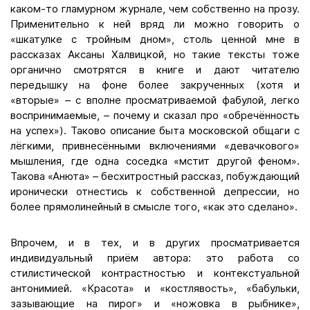
каком-то гламурном журнале, чем собственно на прозу.
Применительно к ней вряд ли можно говорить о
«шкатулке с тройным дном», столь ценной мне в
рассказах Аксаны Халвицкой, но такие тексты тоже
органично смотрятся в книге и дают читателю
передышку на фоне более закрученных (хотя и
«вторые» – с вполне просматриваемой фабулой, легко
воспринимаемые, – почему и сказал про «обречённость
на успех»). Таково описание быта московской общаги с
лёгкими, привнесёнными включениями «девачкового»
мышления, где одна соседка «мстит другой феном».
Такова «Анюта» – бесхитростный рассказ, побуждающий
иронически отнестись к собственной депрессии, но
более прямолинейный в смысле того, «как это сделано».
Впрочем, и в тех, и в других просматривается
индивидуальный приём автора: это работа со
стилистической контрастностью и контекстуальной
антонимией. «Красота» и «костлявость», «бабульки,
зазывающие на пирог» и «ножовка в рыбнике»,