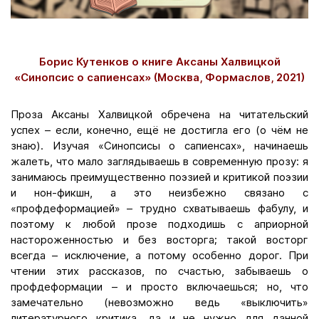
Борис Кутенков
о книге
Аксаны Халвицкой
«Синопсис о сапиенсах» (Москва, Формаслов, 2021)
Проза Аксаны Халвицкой обречена на читательский
успех – если, конечно, ещё не достигла его (о чём не
знаю). Изучая «Синопсисы о сапиенсах», начинаешь
жалеть, что мало заглядываешь в современную прозу: я
занимаюсь преимущественно поэзией и критикой поэзии
и нон-фикшн, а это неизбежно связано с
«профдеформацией» – трудно схватываешь фабулу, и
поэтому к любой прозе подходишь с априорной
настороженностью и без восторга; такой восторг
всегда – исключение, а потому особенно дорог. При
чтении этих рассказов, по счастью, забываешь о
профдеформации – и просто включаешься; но, что
замечательно (невозможно ведь «выключить»
литературного критика, да и не нужно для данной