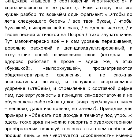
Санджара Янышева о соотношении «поэтического» и
«прозаического» в её работе). Если автору всё же
нужен разбор, то возьмём один фрагмент: «...чтобы до
лета следующего беречь / все твои буквы, / чтобы
букашкой, выпорхнувшей в окно, / следовал чартер, / и
твоей песней ялтинской на Покров / тихо звучать мне».
Тут малоинтересно всё – и сам уровень переживания,
довольно расхожий и деиндивидуализированный, и
отсутствие новой взаимосвязи слов (которая так
здорово работает в прозе – здесь же, в этих
«букашкой», «выпорхнувшей», просматриваются
общелитературные сравнения, а не сложная
ассоциативная логика), и ненужное сверхсхемное
ударение («твОей»), и стремление к составной рифме
там, где виртуозность в принципе самодостаточна и не
обусловлена работой на целое («чартер»/«звучать мне»
– неплохо, даже изощрённо, но зачем?). Приведём для
примера и «Сбежать под дождь в темноту под утро...»:
здесь тоже вряд ли можно говорить о художественном
преображении: пожалуй, в словах «ты в нём особенный
прожил день...» не чувствуется «особенности» именно