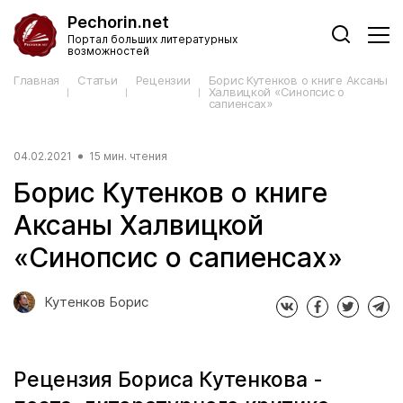
Pechorin.net
Портал больших литературных
возможностей
Главная
Статьи
Рецензии
Борис Кутенков о книге Аксаны
Халвицкой «Синопсис о
сапиенсах»
04.02.2021
15 мин. чтения
Борис Кутенков о книге
Аксаны Халвицкой
«Синопсис о сапиенсах»
Кутенков Борис
Рецензия Бориса Кутенкова -