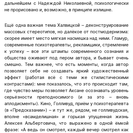
дальнейшем с Надеждой Николаевной, психологически
не прорисовано и, возможно, в принципе излишне.
Ещё одна важная тема Халвицкой – деконструирование
массовых стереотипов, но далёкое от постмодернизма:
скорее имеет место мягкая насмешка над ними. Гламур,
современные психотерапевты, рекламщики, стремление
к успеху – все эти штампы современного сознания и
общества оживают под пером автора, и бывает очень
смешно. Тем важнее, что есть моменты, когда автор
позволяет себе не создавать яркий художественный
эффект (работая всё с теми же стилистическими
контрастами): мне показалось, что это происходит там,
где чувство меры позволяет Аксане осознавать уровень
серьёзности преподносимого (и за это – вновь
аплодисменты). Кино, Голливуд, приём у психотерапевта
(в «Предсказании») – и тут же, рядом, не голливудская,
вполне «всамделишная» и горькая упущенная жизнь
Алексея Альбертовича, что выражено в одной ёмкой
фразе: «А ведь он смотрел, каждый вечер смотрел как