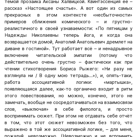
темой прозаика Аксаны Халвицкой. Квинтэссенция её –
рассказ «Настоящее счастье». А вот один из самых
прекрасных в этом контексте «несбыточности»
примеров сближения комического – и грустно-
реалистичного в своей узнаваемости: «По пятницам у
Надежды Николаевны теперь йога, и когда она
возвращается домой, Анатолий Анатольевич дремлет на
диване в гостиной». Тут работает всё – и ненадрывное
включение читательской эмпатии (потому что
действительно очень грустно – фактически как при
чтении стихотворения Бориса Рыжего: «Ни разу не
взглянула ни / В одну мою тетрадь...»), и, опять-таки,
работа ассоциативной логики: «мартышка»,
появляющаяся далее, как-то органично входит в ритм
этого повествования, но можно, конечно, этого не
замечать, вообще не сосредотачиваться на взаимосвязи
слов, «выключая» в себе филолога, и просто
воспринимать сюжет. При этом не отдавать себе отчёт
в том, что этот сюжет невозможен без того, что
выражено в той же ассоциативной логике, – для меня,
пожалуй, невозможно. (Невозможно и не вспомнить