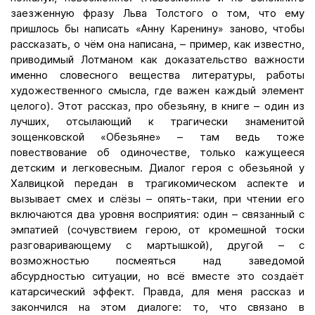
заезженную фразу Льва Толстого о том, что ему
пришлось бы написать «Анну Каренину» заново, чтобы
рассказать, о чём она написана, – пример, как известно,
приводимый Лотманом как доказательство важности
именно словесного вещества литературы, работы
художественного смысла, где важен каждый элемент
целого). Этот рассказ, про обезьяну, в книге – один из
лучших, отсылающий к трагически знаменитой
зощенковской «Обезьяне» – там ведь тоже
повествование об одиночестве, только кажущееся
детским и легковесным. Диалог героя с обезьяной у
Халвицкой передан в трагикомическом аспекте и
вызывает смех и слёзы – опять-таки, при чтении его
включаются два уровня восприятия: один – связанный с
эмпатией (сочувствием герою, от кромешной тоски
разговаривающему с мартышкой), другой – с
возможностью посмеяться над заведомой
абсурдностью ситуации, но всё вместе это создаёт
катарсический эффект. Правда, для меня рассказ и
закончился на этом диалоге: то, что связано в