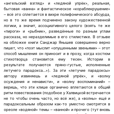
«ангельский взгляд» и «ледяной упрёк», реальная,
бытовая «ванна» и фантастическое «кораблекрушение»
– всё это сплетается в вихре полифонического абсурда,
но в то же время подчинено закону художественной
логики, а значит, ассоциативного целого (взять те же
«пироги» и «рыбник», разведённые по разным углам
рассказа, но неразделимые в его стилистике. В отзыве
на обложке книги Санджар Янышев совершенно верно
пишет, что «поэт мыслит «опущенными звеньями» – этот
способ мышления он приносит и в прозу, когда костюм
стихотворца становится ему тесен. Истории в
результате получаются пряно-густые, исполненные
летучего парадокса...»). За эти «летучие парадоксы»
автору извиняешь и «ледяной упрёк», и «волну
осуждения и ненависти», и «волну воспоминаний» –
веришь, что эти клише органично вплетаются в общий
ритм повествования (подобное у Халвицкой встречается
не то чтобы очень часто, но всё же), а «волны» ещё и
парадоксальным образом как-то уместно смотрятся в
ореоле «водяной» темы – «ванной» и прочего (тут вновь