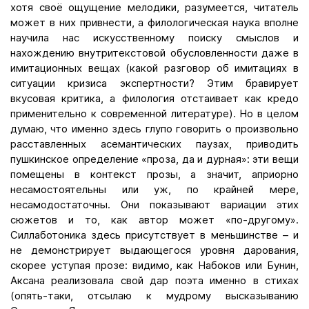
хотя своё ощущение мелодики, разумеется, читатель
может в них привнести, а филологическая наука вполне
научила нас искусственному поиску смыслов и
нахождению внутритекстовой обусловленности даже в
имитационных вещах (какой разговор об имитациях в
ситуации кризиса экспертности? Этим бравирует
вкусовая критика, а филология отстаивает как кредо
применительно к современной литературе). Но в целом
думаю, что именно здесь глупо говорить о произвольно
расставленных асемантических паузах, приводить
пушкинское определение «проза, да и дурная»: эти вещи
помещены в контекст прозы, а значит, априорно
несамостоятельны или уж, по крайней мере,
несамодостаточны. Они показывают вариации этих
сюжетов и то, как автор может «по-другому».
Силлаботоника здесь присутствует в меньшинстве – и
не демонстрирует выдающегося уровня дарования,
скорее уступая прозе: видимо, как Набоков или Бунин,
Аксана реализовала свой дар поэта именно в стихах
(опять-таки, отсылаю к мудрому высказыванию