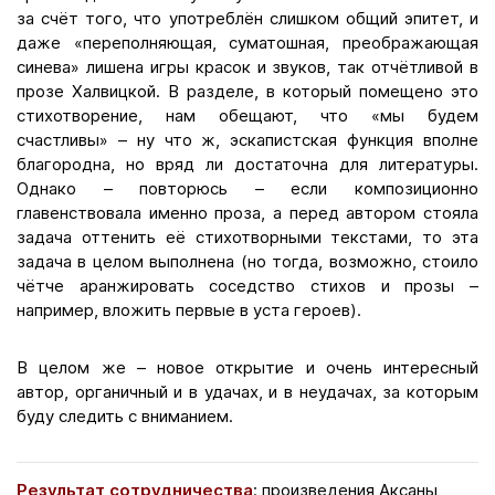
за счёт того, что употреблён слишком общий эпитет, и
даже «переполняющая, суматошная, преображающая
синева» лишена игры красок и звуков, так отчётливой в
прозе Халвицкой. В разделе, в который помещено это
стихотворение, нам обещают, что «мы будем
счастливы» – ну что ж, эскапистская функция вполне
благородна, но вряд ли достаточна для литературы.
Однако – повторюсь – если композиционно
главенствовала именно проза, а перед автором стояла
задача оттенить её стихотворными текстами, то эта
задача в целом выполнена (но тогда, возможно, стоило
чётче аранжировать соседство стихов и прозы –
например, вложить первые в уста героев).
В целом же – новое открытие и очень интересный
автор, органичный и в удачах, и в неудачах, за которым
буду следить с вниманием.
Результат сотрудничества
: произведения Аксаны