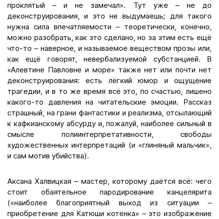
проклятый – и не замечал». Тут уже – не до
деконструирования, и это не выдумаешь; для такого
нужна сила впечатляемости – теоретически, конечно,
можно разобрать, как это сделано, но за этим есть ещё
что-то – наверное, и называемое веществом прозы или,
как ещё говорят, невербализуемой субстанцией. В
«Алевтине Павловне и море» также нет или почти нет
деконструирования: есть лёгкий юмор и ощущение
трагедии, и в то же время всё это, по счастью, лишено
какого-то давления на читательские эмоции. Рассказ
страшный, на грани фантастики и реализма, отсылающий
к кафкианскому абсурду и, пожалуй, наиболее сильный в
смысле полиинтерпретативности, свободы
художественных интерпретаций (и «глиняный мальчик»,
и сам мотив убийства).
Аксана Халвицкая – мастер, которому даётся всё: чего
стоит обаятельное пародирование канцелярита
(«наиболее благоприятный выход из ситуации –
приобретение для Катюши котёнка» – это изображение