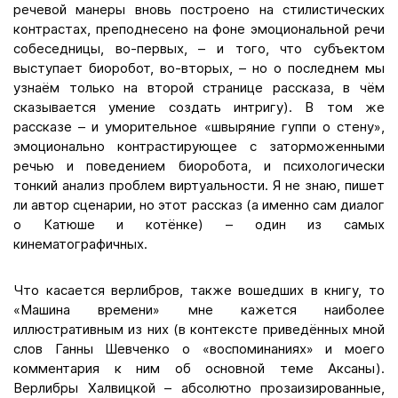
речевой манеры вновь построено на стилистических
контрастах, преподнесено на фоне эмоциональной речи
собеседницы, во-первых, – и того, что субъектом
выступает биоробот, во-вторых, – но о последнем мы
узнаём только на второй странице рассказа, в чём
сказывается умение создать интригу). В том же
рассказе – и уморительное «швыряние гуппи о стену»,
эмоционально контрастирующее с заторможенными
речью и поведением биоробота, и психологически
тонкий анализ проблем виртуальности. Я не знаю, пишет
ли автор сценарии, но этот рассказ (а именно сам диалог
о Катюше и котёнке) – один из самых
кинематографичных.
Что касается верлибров, также вошедших в книгу, то
«Машина времени» мне кажется наиболее
иллюстративным из них (в контексте приведённых мной
слов Ганны Шевченко о «воспоминаниях» и моего
комментария к ним об основной теме Аксаны).
Верлибры Халвицкой – абсолютно прозаизированные,