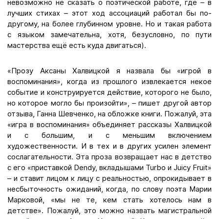
невозможно не сказать о поэтической работе, где – в
лучших стихах – этот ход ассоциаций работал бы по-
другому, на более глубинном уровне. Но и такая работа
с языком замечательна, хотя, безусловно, по пути
мастерства ещё есть куда двигаться).
«Прозу Аксаны Халвицкой я назвала бы «игрой в
воспоминания», когда из прошлого извлекается некое
событие и конструируется действие, которого не было,
но которое могло бы произойти», – пишет другой автор
отзыва, Ганна Шевченко, на обложке книги. Пожалуй, эта
«игра в воспоминания» объединяет рассказы Халвицкой
и с б
о
льшим, и с меньшим включением
художественности. И в тех и в других усилен элемент
сослагательности. Эта проза возвращает нас в детство
с его «приставкой Dendy, вкладышами Turbo и Juicy Fruit»
– и ставит лицом к лицу с реальностью, опрокидывает в
несбыточность ожиданий, когда, по слову поэта Марии
Марковой, «мы не те, кем стать хотелось нам в
детстве». Пожалуй, это можно назвать магистральной