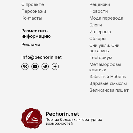
О проекте
Рецензии
Персонажи
Новости
Контакты
Мода перевода
Блоги
Разместить
Интервью
информацию
Обзоры
Реклама
Они ушли. Они
остались
info@pechorin.net
Lectoриум
Метаморфозы
критики
Забытый Нобель
Здравые смыслы
Великанова пишет
Pechorin.net
Портал больших литературных
возможностей