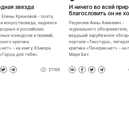
дная звезда
И ничего во всей при
благословить он не х
 Елены Крюковой - поэта,
 и искусствоведа, лауреата
Рецензия Анны Аликевич -
одных и российских
журнального обозревателя, 
рных конкурсов и премий,
ведущей зарубежное обозр
рного критика
портале «Текстура», литера
.нет» - на книгу Юниора
критика «Печорин.нет» - на
«Город для тебя».
Мэри Бет.
21166