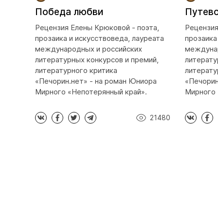
Победа любви
Путево
Рецензия Елены Крюковой - поэта,
Рецензия
прозаика и искусствоведа, лауреата
прозаика
международных и российских
междунар
литературных конкурсов и премий,
литерату
литературного критика
литерату
«Печорин.нет» - на роман Юниора
«Печорин
Мирного «Непотерянный край».
Мирного 
21480