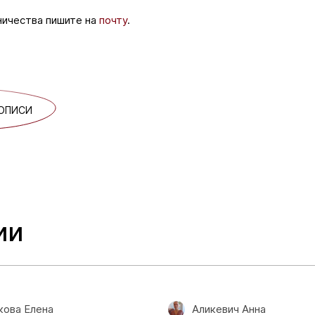
ничества пишите на
почту
.
ОПИСИ
ии
ова Елена
Аликевич Анна