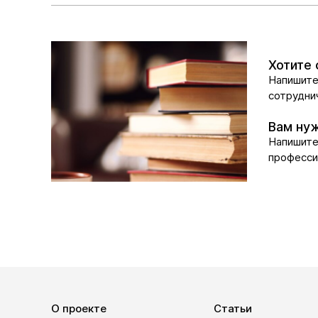
Хотите 
Напиши
сотрудни
Вам нуж
Напишит
професси
О проекте
Статьи