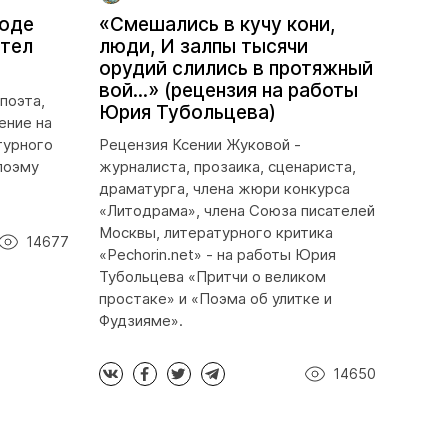
роде
«Смешались в кучу кони,
отел
люди, И залпы тысячи
орудий слились в протяжный
вой...» (рецензия на работы
поэта,
Юрия Тубольцева)
ение на
турного
Рецензия Ксении Жуковой -
 поэму
журналиста, прозаика, сценариста,
драматурга, члена жюри конкурса
«Литодрама», члена Союза писателей
Москвы, литературного критика
14677
«Pechorin.net» - на работы Юрия
Тубольцева «Притчи о великом
простаке» и «Поэма об улитке и
Фудзияме».
14650