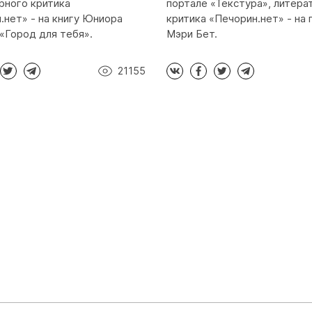
рного критика
портале «Текстура», литера
.нет» - на книгу Юниора
критика «Печорин.нет» - на
«Город для тебя».
Мэри Бет.
21155