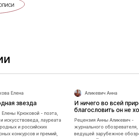
ОПИСИ
ии
ова Елена
Аликевич Анна
дная звезда
И ничего во всей при
благословить он не х
 Елены Крюковой - поэта,
 и искусствоведа, лауреата
Рецензия Анны Аликевич -
одных и российских
журнального обозревателя, 
рных конкурсов и премий,
ведущей зарубежное обозр