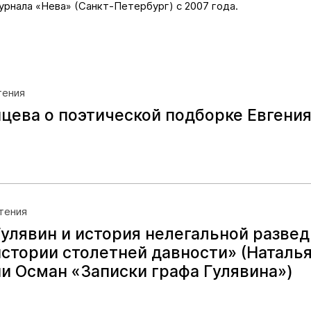
рнала «Нева» (Санкт-Петербург) с 2007 года.
тения
нцева о поэтической подборке Евгени
чтения
улявин и история нелегальной развед
стории столетней давности» (Наталья
и Осман «Записки графа Гулявина»)