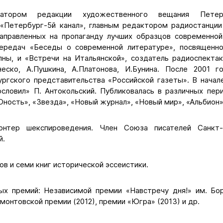
татором редакции художественного вещания Пете
«Петербург-5й канал», главным редактором радиостанции
аправленных на пропаганду лучших образцов современной
передач «Беседы о современной литературе», посвященно
лны, и «Встречи на Итальянской», создатель радиоспекта
неско, А.Пушкина, А.Платонова, И.Бунина. После 2001 
ргского представительства «Российской газеты». В начале
ословил» П. Антокольский. Публиковалась в различных пери
ность», «Звезда», «Новый журнал», «Новый мир», «Альбион» 
лонтер шекспироведения. Член Союза писателей Санкт
й.
ов и семи книг исторической эссеистики.
ых премий: Независимой премии «Навстречу дня!» им. Бор
нтовской премии (2012), премии «Югра» (2013) и др.