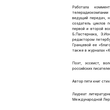
Работала коммен
телерадиокомпании 
ведущий передач, н
создатель циклов 
первой и второй во
Б.Пастернака, Э.Ио
редактором петербу
Гранцевой ее «благ
также в журналах «Ю
Поэт, эссеист, во
российских писателе
Автор пяти книг стих
Лауреат литературн
Международной Лермо