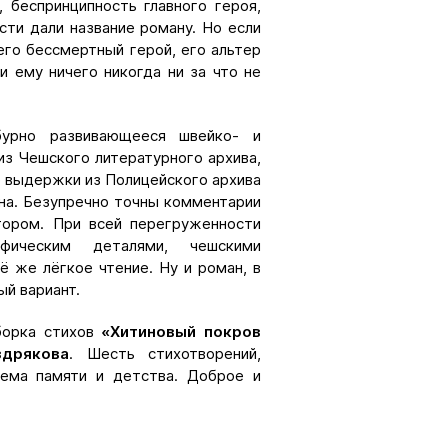
 беспринципность главного героя,
сти дали название роману. Но если
 его бессмертный герой, его альтер
и ему ничего никогда ни за что не
урно развивающееся швейко- и
из Чешского литературного архива,
 выдержки из Полицейского архива
ана. Безупречно точны комментарии
тором. При всей перегруженности
афическим деталями, чешскими
ё же лёгкое чтение. Ну и роман, в
й вариант.
борка стихов
«Хитиновый покров
дрякова
. Шесть стихотворений,
тема памяти и детства. Доброе и