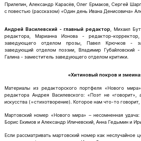
Прилепин, Александр Карасёв, Олег Ермаков, Сергей Шар
с повестью (рассказом) «Один день Ивана Денисовича» Ал
Андрей Василевский - главный редактор
, Михаил Бу
редактора, Марианна Ионова - редактор-корректор,
заведующего отделом прозы, Павел Крючков - зам
заведующий отделом поэзии, Владимир Губайловский -
Галина - заместитель заведующего отделом критики.
«Хитиновый покров и змеина
Материалы из редакторского портфеля «Нового мира»
редактора Андрея Василевского: «Поэт не «говорит», 
искусства (=стихотворение). Которое нам что-то говорит, 
Мартовский номер «Нового мира» – несомненная удача:
Борис Екимов и Александр Иличевский, Анна Гедымин и Ири
Если рассматривать мартовский номер как неслучайное ц