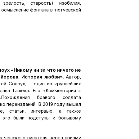
релость, старость), изобилия,
 осмысление фонтана в тютчевской
оух «Никому ни за что ничего не
айерова. История любви»
. Автор,
ей Солоух, – один из крупнейших
лава Гашека. Его «Комментарии к
Похождения бравого солдата
ко переизданий. В 2019 году вышел
се, статьи, интервью, а также
о, это были подступы к большому
а чешского писателя через призму