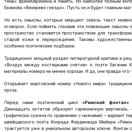
темы: время/времена и память. Их наиболее полным воп
Екимова «Вяхирево гнездо». Пусть он и будет главным ма
Но есть смыслы, которые мерцают сквозь текст неявно
оговорок. Если поймать глазами эти плавающие смыслы и
пространство становится пространством для трансформ
старой кожи и перерождения. Таковы художественны
особенно поэтические подборки.
Традиционно мощный раздел литературной критики и рец
«Воздух между костяшками счётов» о поэте Евгении К
материалы номера не менее хороши. И да, они правда что-
Открывает мартовский номер «Нового мира» традиционн
проза.
Перед нами поэтический цикл
«Римский фонтан»
Двенадцать октетов образуют гармоничную вертикаль. 
графически сужена по сравнению с нижними) – вариант п
швейцарского поэта Конрада Фердинанда Мейера «Римск
трактуется уже в уникальном авторском ключе. Фонтан