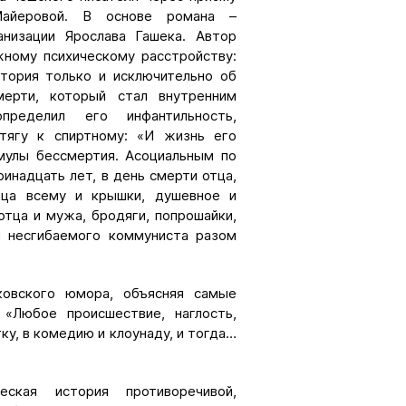
Майеровой. В основе романа –
анизации Ярослава Гашека. Автор
жному психическому расстройству:
стория только и исключительно об
ерти, который стал внутренним
пределил его инфантильность,
 тягу к спиртному: «И жизнь его
мулы бессмертия. Асоциальным по
инадцать лет, в день смерти отца,
нца всему и крышки, душевное и
отца и мужа, бродяги, попрошайки,
и несгибаемого коммуниста разом
ковского юмора, объясняя самые
 «Любое происшествие, наглость,
ку, в комедию и клоунаду, и тогда…
еская история противоречивой,