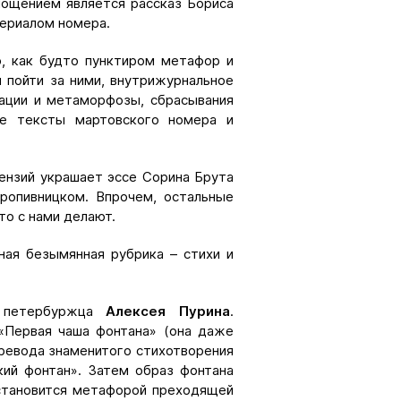
лощением является рассказ Бориса
териалом номера.
, как будто пунктиром метафор и
 пойти за ними, внутрижурнальное
ации и метаморфозы, сбрасывания
е тексты мартовского номера и
ензий украшает эссе Сорина Брута
ропивницком. Впрочем, остальные
то с нами делают.
ая безымянная рубрика – стихи и
петербуржца
Алексея Пурина
.
«Первая чаша фонтана» (она даже
еревода знаменитого стихотворения
ий фонтан». Затем образ фонтана
 становится метафорой преходящей