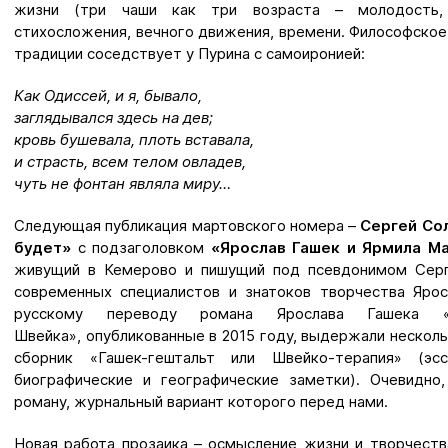
жизни (три чаши как три возраста – молодость, з
стихосложения, вечного движения, времени. Философское
традиции соседствует у Пурина с самоиронией:
Как Одиссей, и я, бывало,
заглядывался здесь на дев;
кровь бушевала, плоть вставала,
и страсть, всем телом овладев,
чуть не фонтан являла миру…
Следующая публикация мартовского номера –
Сергей Сол
будет»
с подзаголовком
«Ярослав Гашек и Ярмила М
живущий в Кемерово и пишущий под псевдонимом Серг
современных специалистов и знатоков творчества Ярос
русскому переводу романа Ярослава Гашека «
Швейка», опубликованные в 2015 году, выдержали несколь
сборник «Гашек-гештальт или Швейко-терапия» (эс
биографические и географические заметки). Очевидн
роману, журнальный вариант которого перед нами.
Новая работа прозаика – осмысление жизни и творчеств