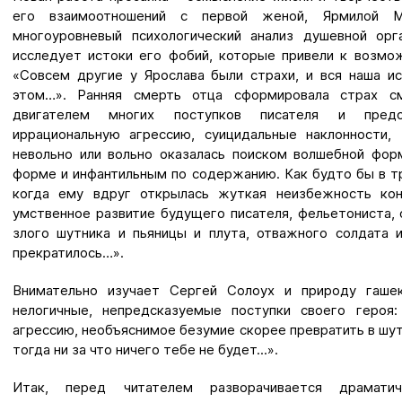
его взаимоотношений с первой женой, Ярмилой 
многоуровневый психологический анализ душевной орг
исследует истоки его фобий, которые привели к возмо
«Совсем другие у Ярослава были страхи, и вся наша и
этом…». Ранняя смерть отца сформировала страх см
двигателем многих поступков писателя и предо
иррациональную агрессию, суицидальные наклонности,
невольно или вольно оказалась поиском волшебной фор
форме и инфантильным по содержанию. Как будто бы в тр
когда ему вдруг открылась жуткая неизбежность ко
умственное развитие будущего писателя, фельетониста, 
злого шутника и пьяницы и плута, отважного солдата 
прекратилось…».
Внимательно изучает Сергей Солоух и природу гаше
нелогичные, непредсказуемые поступки своего героя:
агрессию, необъяснимое безумие скорее превратить в шут
тогда ни за что ничего тебе не будет...».
Итак, перед читателем разворачивается драматич