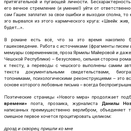
притягательной и пугающей личности. Бесхарактерность,
его вечное стремление (и умение!) уйти от ответственно
сам Гашек заплатил за свои ошибки и выходки сполна, то
эго вырвался из этого кармического круга: «Швейк жив, 
будет…».
В романе есть всё, что за это время накопило б
гашековедение. Работа с источниками (фрагменты писем 
мемуары современников, проза Ярмилы Майеровой и даже
Чешской Республики) – безусловно, сильная сторона ром
к тексту, а переводы с чешского выполнены самим ав
текста документальными свидетельствами, биогр
топонимами, психологическими реконструкциями – это вс
основе которого любовные письма – всегда беспроигрышны
Поэтические страницы «Нового мира» продолжает под
времени»
поэта, прозаика, журналиста
Данилы Ноз
написанных преимущественно верлибром, объединяет 
смешное первое хочется процитировать целиком:
дрозд и скворец пришли ко мне