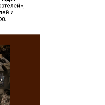
сателей»,
лей и
00.