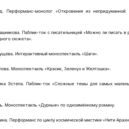
. Перформанс-монолог «Откровения из непридуманной 
ашникова. Паблик-ток с писательницей «Можно ли писать в 
дного сюжета».
рущёва. Интерактивный моноспектакль «Шаги».
пова. Моноспектакль «Красик, Зеленух и Желтошка».
ка Эстепа. Паблик-ток «Сложные темы для самых малень
нь. Моноспектакль «Дурные» по одноимённому роману.
ина. Перформанс по циклу космической мистики «Нити Арахн