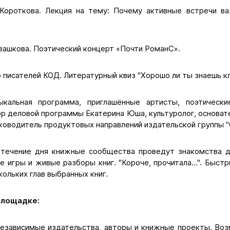
Короткова. Лекция на тему: Почему активные встречи в
вашкова. Поэтический концерт «Почти РоманС».
писателей КОД. Литературный квиз "Хорошо ли ты знаешь к
ыкальная программа, приглашённые артисты, поэтическ
р деловой программы Екатерина Юша, культуролог, основате
ководитель продуктовых направлений издательской группы 
 течение дня книжные сообщества проведут знакомства д
е игры и живые разборы книг. "Короче, прочитала…". Быстр
кольких глав выбранных книг.
площадке:
езависимые издательства, авторы и книжные проекты. Воз