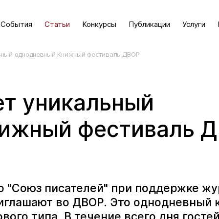
События
Статьи
Конкурсы
Публикации
Услуги
льный однодневный Книжный фестиваль ДВОР
ет уникальный
нижный фестиваль 
о "Союз писателей" при поддержке ж
риглашают во ДВОР. Это однодневный
вого типа. В течение всего дня госте