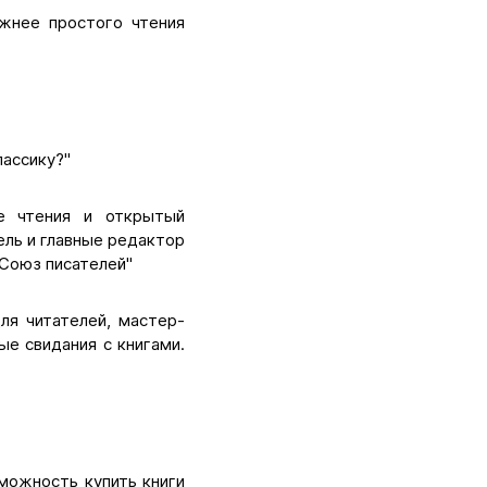
ажнее простого чтения
лассику?"
ие чтения и открытый
ль и главные редактор
"Союз писателей"
ля читателей, мастер-
ые свидания с книгами.
можность купить книги