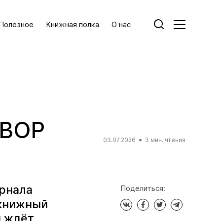
Полезное
Книжная полка
О нас
ДВОР
03.07.2026
3 мин. чтения
урнала
Поделиться:
 книжный
й ждёт