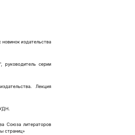
х новинок издательства
", руководитель серии
издательства. Лекция
РУДН.
тва Союза литераторов
лы страниц»