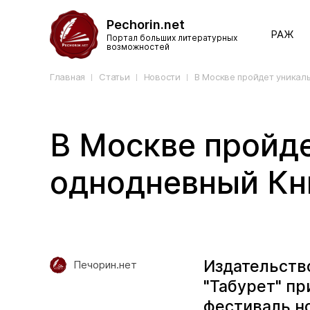
Pechorin.net
РАЖ
Портал больших литературных
возможностей
Главная
Статьи
Новости
В Москве пройдет уника
В Москве пройд
однодневный К
Издательств
Печорин.нет
"Табурет" п
фестиваль но