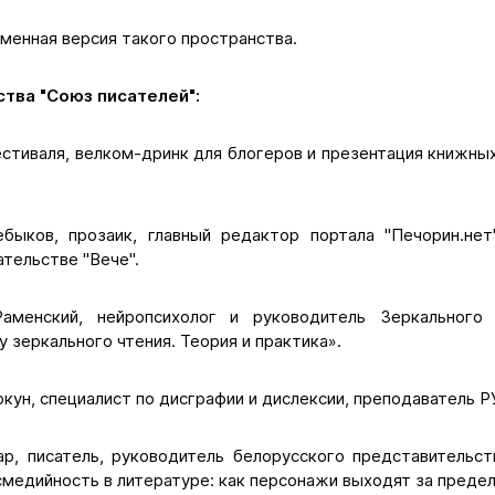
менная версия такого пространства.
ства "Союз писателей":
стиваля, велком-дринк для блогеров и презентация книжны
быков, прозаик, главный редактор портала "Печорин.нет
ательстве "Вече".
менский, нейропсихолог и руководитель Зеркального 
у зеркального чтения. Теория и практика».
кун, специалист по дисграфии и дислексии, преподаватель 
р, писатель, руководитель белорусского представительс
смедийность в литературе: как персонажи выходят за преде