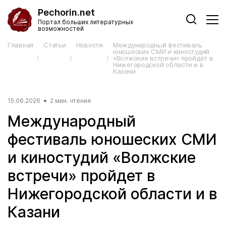
Pechorin.net
Портал больших литературных
возможностей
Главная
Статьи
Новости
Международный фестиваль
юношеских СМИ и киностудий
«Волжские встречи» пройдет в
Нижегородской области и в
Казани
15.06.2026
2 мин. чтения
Международный
фестиваль юношеских СМИ
и киностудий «Волжские
встречи» пройдет в
Нижегородской области и в
Казани