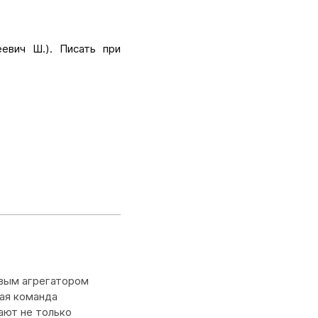
евич Ш.). Писать при
рвым агрегатором
ая команда
ают не только