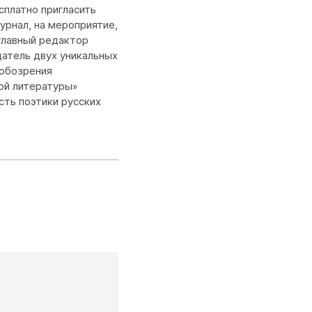
сплатно пригласить
урнал, на мероприятие,
главный редактор
датель двух уникальных
(обозрения
ой литературы»
сть поэтики русских