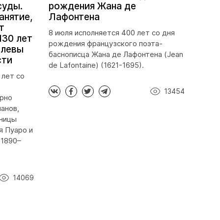
суды.
рождения Жана де
анятие,
Лафонтена
т
8 июля исполняется 400 лет со дня
130 лет
рождения французского поэта-
олевы
баснописца Жана де Лафонтена (Jean
сти
de Lafontaine) (1621-1695).
 лет со
13454
ирно
анов,
ьницы
я Пуаро и
(1890–
14069