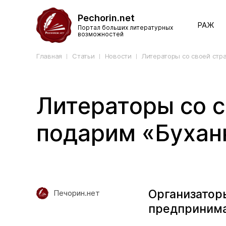
Pechorin.net
РАЖ
Портал больших литературных
возможностей
Главная
Статьи
Новости
Литераторы со своей стра
Литераторы со с
подарим «Бухан
Организатор
Печорин.нет
предпринима