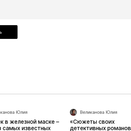
ь
канова Юлия
Великанова Юлия
к в железной маске –
«Сюжеты своих
з самых известных
детективных романов