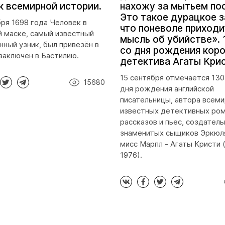
к всемирной истории.
нахожу за мытьем по
Это такое дурацкое з
бря 1698 года Человек в
что поневоле приходи
 маске, самый известный
мысль об убийстве». 
нный узник, был привезён в
со дня рождения кор
заключён в Бастилию.
детектива Агаты Кри
15 сентября отмечается 130
15680
дня рождения английской
писательницы, автора всем
известных детективных ром
рассказов и пьес, создател
знаменитых сыщиков Эркюл
мисс Марпл - Агаты Кристи 
1976).