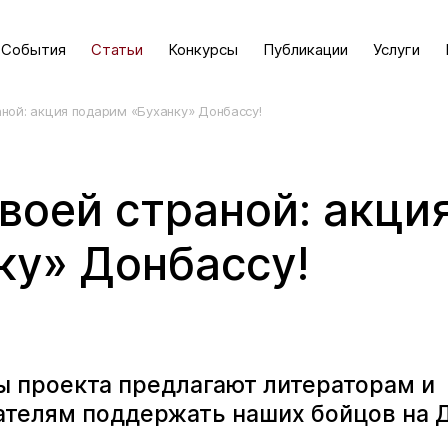
События
Статьи
Конкурсы
Публикации
Услуги
ной: акция подарим «Буханку» Донбассу!
воей страной: акци
ку» Донбассу!
ы проекта предлагают литераторам и
телям поддержать наших бойцов на Д