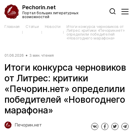
Pechorin.net
Портал больших литературных
возможностей
Главная
Статьи
Новости
Итоги конкурса черновиков от
Литрес: критики «Печорин.нет»
определили победителей
«Новогоднего марафона»
01.06.2026
3 мин. чтения
Итоги конкурса черновиков
от Литрес: критики
«Печорин.нет» определили
победителей «Новогоднего
марафона»
Печорин.нет