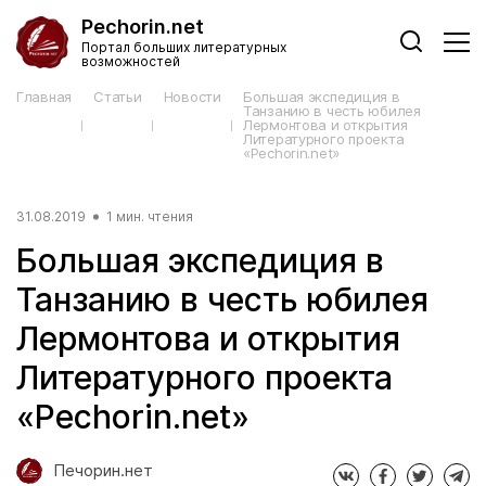
Pechorin.net
Портал больших литературных
возможностей
Главная
Статьи
Новости
Большая экспедиция в
Танзанию в честь юбилея
Лермонтова и открытия
Литературного проекта
«Pechorin.net»
31.08.2019
1 мин. чтения
Большая экспедиция в
Танзанию в честь юбилея
Лермонтова и открытия
Литературного проекта
«Pechorin.net»
Печорин.нет