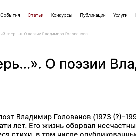
События
Статьи
Конкурсы
Публикации
Услуги
ный зверь...». О поэзии Владимира Голованова
ерь...». О поэзии В
оэт Владимир Голованов (1973 (?)–19
ти лет. Его жизнь оборвал несчастны
я стихи, в том числе опубликованные