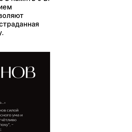
нием
зволяют
ыстраданная
у.