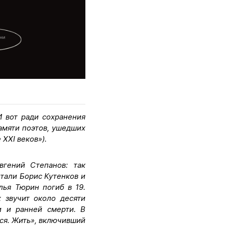
И вот ради сохранения
амяти поэтов, ушедших
 XXI веков»).
вгений Степанов: так
тали Борис Кутенков и
лья Тюрин погиб в 19.
 звучит около десяти
и и ранней смерти. В
ься. Жить», включивший