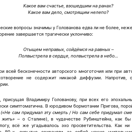
Какое вам счастье, взошедшим на ранах?
Какое вам дело, смотрящим нелепо?
еские вопросы значимы у Голованова едва ли не более, не
орение завершается трагически уклончиво:
Отыщем неправых, сойдёмся на равных
–
Полвыстрела в сердце, полвыстрела в небо...
при всей бесконечности авторского многоточия или при авт
ихотворение не содержит никакой диффузии. Напротив, 
рии.
, присущая Владимиру Голованову, при всех его эпохальн
чески симптоматична. В юродивом бормотании Пригова, поро
и
(«Не сам придумал эту смерть / Но сам себе придумал сме
м жить»
– о Сталине), в чудачестве Рубинштейна, как б
логу, всё же угадывалось эхо просветительства. Как ни 
е 80-х, скрытно сохраняли за собой некую учительну