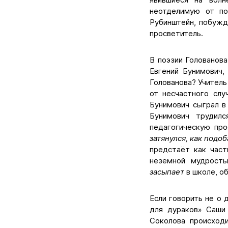
неотделимую от п
Рубинштейн, побужд
просветитель.
В поэзии Голованов
Евгений Бунимович,
Голованова? Учитель
от несчастного слу
Бунимович сыграл в
Бунимович трудил
педагогическую пр
затянулся, как подоб
предстаёт как част
неземной мудрость
засыпает
в школе, о
Если говорить не о 
для дураков» Саши 
Соколова происход