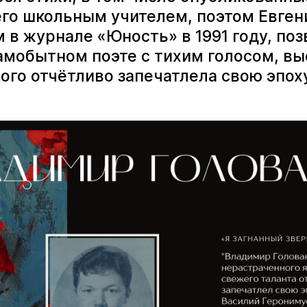
его школьным учителем, поэтом Евге
 в журнале «Юность» в 1991 году, по
самобытном поэте с тихим голосом, в
ого отчётливо запечатлела свою эпох