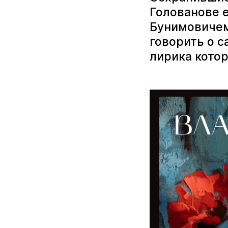
Голованове 
Бунимовичем
говорить о 
лирика котор