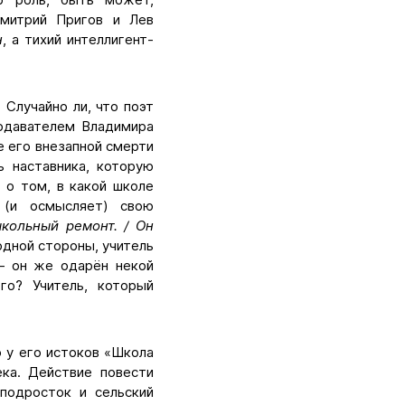
Дмитрий Пригов и Лев
н
, а тихий интеллигент-
Случайно ли, что поэт
подавателем Владимира
е его внезапной смерти
ь наставника, которую
 о том, в какой школе
 (и осмысляет) свою
школьный ремонт. / Он
дной стороны, учитель
 – он же одарён некой
го? Учитель, который
о у его истоков «Школа
ека. Действие повести
подросток и сельский