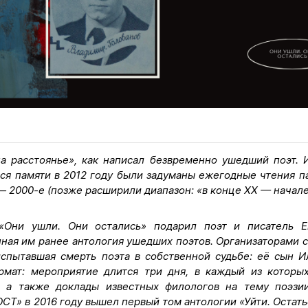
а расстоянье», как написал безвременно ушедший поэт. 
ся памяти в 2012 году были задуманы ежегодные чтения п
 2000-е (позже расширили диапазон: «в конце XX — начале
«Они ушли. Они остались» подарил поэт и писатель Е
ная им ранее антология ушедших поэтов. Организаторами с
спытавшая смерть поэта в собственной судьбе: её сын И
рмат: мероприятие длится три дня, в каждый из которых
х, а также доклады известных филологов на тему поэзи
СТ» в 2016 году вышел первый том антологии «Уйти. Остат