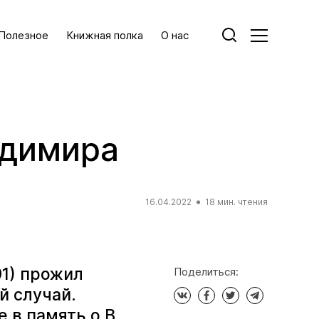
Полезное
Книжная полка
О нас
ладимира
16.04.2022
18 мин. чтения
91) прожил
Поделиться:
й случай.
 в память о В.