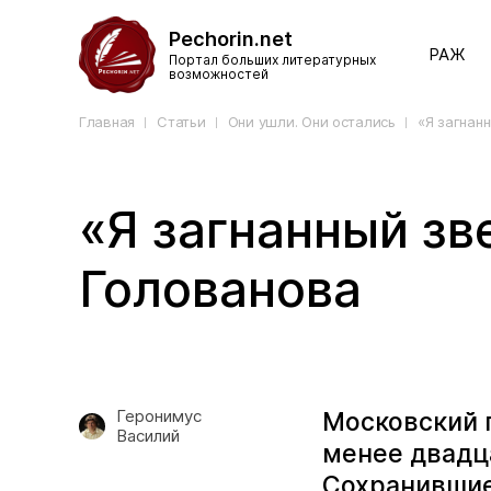
Pechorin.net
РАЖ
Портал больших литературных
возможностей
Главная
Статьи
Они ушли. Они остались
«Я загнан
«Я загнанный зв
Голованова
Геронимус
Московский п
Василий
менее двадца
Сохранившиес