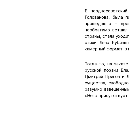
В позднесоветский
Голованова, была 
прошедшего – вре
необратимо ветшал 
страны, стала уходи
стихи Льва Рубинш
камерный формат, в
Тогда-то, на закат
русской поэзии Вл
Дмитрий Пригов и Л
существа, свободно
разумно взвешенны
«Нет» присутствует 