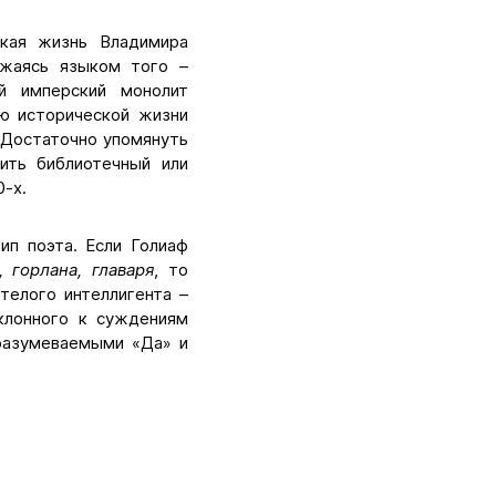
ркая жизнь Владимира
ажаясь языком того –
й имперский монолит
ью исторической жизни
. Достаточно упомянуть
ить библиотечный или
-х.
ип поэта. Если Голиаф
, горлана, главаря
, то
телого интеллигента –
склонного к суждениям
разумеваемыми «Да» и