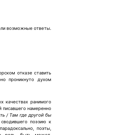
жели возможные ответы.
орском отказе ставить
оно проникнуто духом
ых качествах ранимого
й писавшего намеренно
ть / Там где другой бы
ы сводившего поэзию к
парадоксально, поэты,
ю роль, быть может,