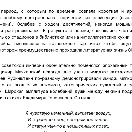
 период, с которым по времени совпала короткая и я
по-особому востребована творческая интеллигенция (выр
мени). Ослабев с ходом десятилетий, некогда мощны
и растрескивался. В результате поэзия, являвшаяся част
ть со стадионов в библиотеки или на интеллигентские кухни
тейна, писавшиеся на каталожных карточках, чтобы ощут
 котором преимущественно проходила литературная жизнь 80
е советской империи окончательно поменялся эпохальный т
адимир Маяковский некогда выступал в имидже
агитатора
ев Рубинштейн по-разному демонстрировали имидж мягко
го от оголтелых выкриков, категорических суждений и 
м. Широкая амплитуда колебаний души между некими под
и в стихах Владимира Голованова. Он пишет:
Я чувствую каменный, выжатый воздух,
И странное небо, нескромное очень.
И статуи чьи-то в немыслимых позах,