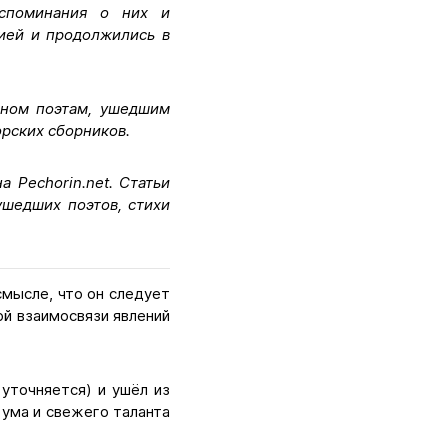
оспоминания о них и
цией и продолжились в
нном поэтам, ушедшим
орских сборников.
 Pechorin.net. Статьи
ушедших поэтов, стихи
смысле, что он следует
ой взаимосвязи явлений
уточняется) и ушёл из
 ума и свежего таланта