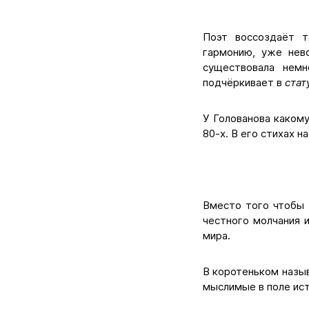
Поэт воссоздаёт т
гармонию, уже нево
существовала немн
подчёркивает в
стат
У Голованова каком
80-х. В его стихах н
Вместо того чтобы 
честного молчания 
мира.
В коротеньком назы
мыслимые в поле ис