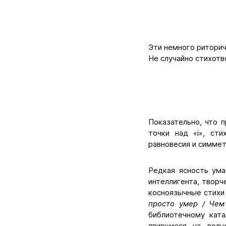
Эти немного риторич
Не случайно стихотв
Показательно, что 
точки над «i», ст
равновесия и симмет
Редкая ясность ума
интеллигента, твор
косноязычные стих
просто умер / Че
библиотечному ката
явившиеся на волн