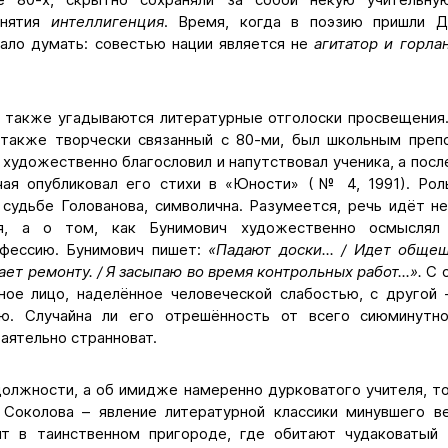
онятия
интеллигенция
. Время, когда в поэзию пришли 
ало думать: совестью нации является не
агитатор и горла
а также угадываются литературные отголоски просвещения. 
 также творчески связанный с 80-ми, был школьным пре
 художественно благословил и напутствовал ученика, а посл
чая опубликовал его стихи в «Юности» (№ 4, 1991). Рол
 судьбе Голованова, символична. Разумеется, речь идёт не
ся, а о том, как Бунимович художественно осмыслял
офессию. Бунимович пишет:
«Падают доски... / Идет обще
ает ремонту. / Я засыпаю во время контрольных работ...».
С о
ное лицо, наделённое человеческой слабостью, с другой
ю. Случайна ли его отрешённость от всего сиюминутно
баятельно странноват.
должности, а об имидже намеренно дурковатого учителя, т
Соколова – явление литературной классики минувшего в
ит в таинственном пригороде, где обитают чудаковатый 