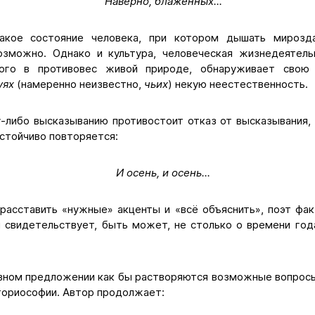
Наверно, блаженных...
акое состояние человека, при котором дышать мирозд
зможно. Однако и культура, человеческая жизнедеятель
ого в противовес живой природе, обнаруживает свою 
уях
(намеренно неизвестно,
чьих
) некую неестественность.
у-либо высказыванию противостоит отказ от высказывания, 
астойчиво повторяется:
И осень, и осень...
расставить «нужные» акценты и «всё объяснить», поэт фак
и свидетельствует, быть может, не столько о времени года
вном предложении как бы растворяются возможные вопрос
ториософии. Автор продолжает: