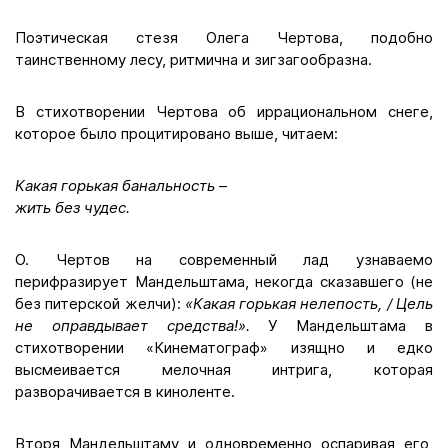
Поэтическая стезя Олега Чертова, подобно
таинственному лесу, ритмична и зигзагообразна.
В стихотворении Чертова об иррациональном снеге,
которое было процитировано выше, читаем:
Какая горькая банальность
–
жить без чудес.
О. Чертов на современный лад узнаваемо
перифразирует Мандельштама, некогда сказавшего (не
без питерской желчи):
«Какая горькая нелепость, / Цель
не оправдывает средства!».
У Мандельштама в
стихотворении «Кинематограф» изящно и едко
высмеивается мелочная интрига, которая
разворачивается в киноленте.
Вторя Мандельштаму и одновременно оспаривая его,