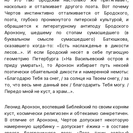
насколько и отталкивает другого поэта. Вот почему
Чертов инстинктивно отталкивается от Бродского,
поэта, глубоко проникнутого питерской культурой, и
обращается к литературному антиподу Бродского
Аронзону, шедшему по стопам сумасшедшего (в
буквальном смысле сумасшедшего) Батюшкова,
сказавшего когда-то: «Есть наслажденье в дикости
лесов…». И если Бродский несёт в себе пугающую
геометрию Петербурга («На Васильевский остров я
приду умирать»), то Аронзон избирает путь некоей
поэтически обаятельной дикости и намеренной немоты:
«Благодарю Тебя за снег, / за солнце на Твоем снегу, / за
то, что весь мне данный век / благодарить Тебя могу. /
Передо мной не куст, а храм…».
Леонид Аронзон, воспевший Библейский по своим корням
куст, космически религиозен и обтекаемо синкретичен.
В отличие от Аронзона, Чертов допускает некоторую
намеренную щербинку – допускает
ёжика
– в составе
своего безграничного леса: «Леса ёжик зелёный