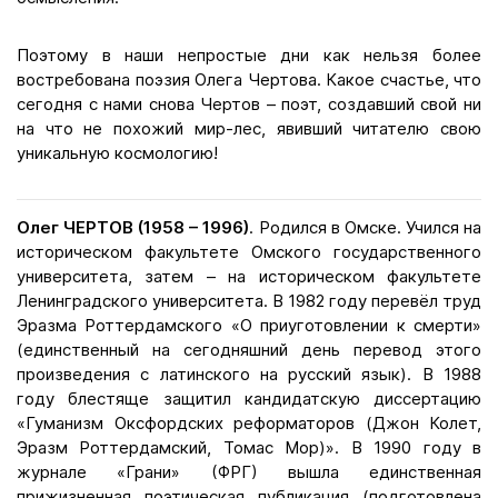
Поэтому в наши непростые дни как нельзя более
востребована поэзия Олега Чертова. Какое счастье, что
сегодня с нами снова Чертов – поэт, создавший свой ни
на что не похожий мир-лес, явивший читателю свою
уникальную космологию!
Олег ЧЕРТОВ (1958 – 1996)
. Родился в Омске. Учился на
историческом факультете Омского государственного
университета, затем – на историческом факультете
Ленинградского университета. В 1982 году перевёл труд
Эразма Роттердамского «О приуготовлении к смерти»
(единственный на сегодняшний день перевод этого
произведения с латинского на русский язык). В 1988
году блестяще защитил кандидатскую диссертацию
«Гуманизм Оксфордских реформаторов (Джон Колет,
Эразм Роттердамский, Томас Мор)». В 1990 году в
журнале «Грани» (ФРГ) вышла единственная
прижизненная поэтическая публикация (подготовлена