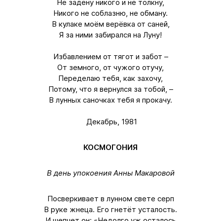
Не задену никого и не толкну,
Никого не соблазню, не обману.
В кулаке моём верёвка от саней,
Я за ними забирался на Луну!
Избавлением от тягот и забот –
От земного, от чужого отучу,
Переделаю тебя, как захочу,
Потому, что я вернулся за тобой, –
В лунных саночках тебя я прокачу.
Декабрь, 1981
КОСМОГОНИЯ
В день упокоения Анны Макаровой
Посверкивает в лунном свете серп
В руке жнеца. Его гнетёт усталость.
И шепчет он: «Недолго уж осталось