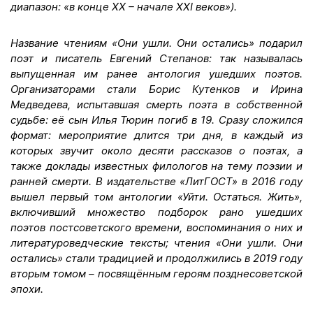
диапазон: «в конце XX – начале XXI веков»).
Название чтениям «Они ушли. Они остались» подарил
поэт и писатель Евгений Степанов: так называлась
выпущенная им ранее антология ушедших поэтов.
Организаторами стали Борис Кутенков и Ирина
Медведева, испытавшая смерть поэта в собственной
судьбе: её сын Илья Тюрин погиб в 19. Сразу сложился
формат: мероприятие длится три дня, в каждый из
которых звучит около десяти рассказов о поэтах, а
также доклады известных филологов на тему поэзии и
ранней смерти. В издательстве «ЛитГОСТ» в 2016 году
вышел первый том антологии «Уйти. Остаться. Жить»,
включивший множество подборок рано ушедших
поэтов постсоветского времени, воспоминания о них и
литературоведческие тексты; чтения «Они ушли. Они
остались» стали традицией и продолжились в 2019 году
вторым томом – посвящённым героям позднесоветской
эпохи.