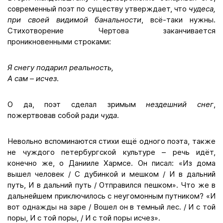
современный поэт по существу утверждает, что
чудеса,
при своей видимой банальности
, всё-таки нужны.
Стихотворение Чертова заканчивается
проникновенными строками:
Я снегу подарил реальность,
А сам
–
исчез
.
О да, поэт сделал зримым
нездешний снег
,
пожертвовав собой ради
чуда
.
Невольно вспоминаются стихи ещё одного поэта, также
не чуждого петербургской культуре – речь идёт,
конечно же, о Данииле Хармсе. Он писал: «Из дома
вышел человек / С дубинкой и мешком / И в дальний
путь, И в дальний путь / Отправился пешком». Что же в
дальнейшем приключилось с неугомонным путником? «И
вот однажды на заре / Вошел он в темный лес. / И с той
поры, И с той поры, / И с той поры исчез».