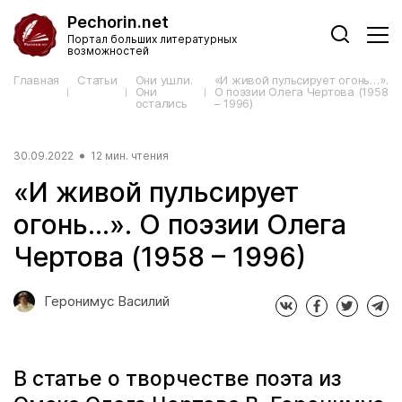
Pechorin.net
Портал больших литературных
возможностей
Главная
Статьи
Они ушли.
«И живой пульсирует огонь…».
Они
О поэзии Олега Чертова (1958
остались
– 1996)
30.09.2022
12 мин. чтения
«И живой пульсирует
огонь…». О поэзии Олега
Чертова (1958 – 1996)
Геронимус Василий
В статье о творчестве поэта из