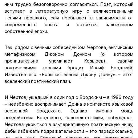
ним трудно безоговорочно согласиться. Поэт, который
вступает в литературную игру с величественными
тенями прошлого, сам пребывает в зависимости от
современного опыта и остаётся заложником
собственной эпохи.
Так, рядом с вечным собеседником Чертова, английским
метафизиком Джоном Донном (о котором
проницательно упоминает Козырев), своими
поэтическими тропами бродит Иосиф Бродский.
Известна его «Большая элегия Джону Донну» – этот
вселенский поэтический плач.
И Чертов, ушедший в один год с Бродским – в 1996 году
– неизбежно воспринимает Донна в контексте языковой
вселенной Бродского. Однако именно мощь
воздействия Бродского, человека-стихии, побуждает
Чертова укрыться в альтернативную поэтическую нишу,
дабы избежать подражательности – это парадоксально,
но это так! Бродский настолько же притягивает,