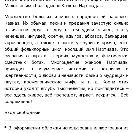
Малышевым «Разгадывая Кавказ: Нартиада».
Множество больших и малых народностей населяет
Кавказ. Их обычаи, песни и предания зачастую сильно
отличаются друг от друга. Тем удивительнее, что у
чеченцев, ингушей, осетин, адыгов, абхазов, балкарцев,
карачаевцев, а также отчасти у грузин и армян, есть
общий фольклорный цикл, носящий имя Нартиада. Это
сказания о нартах – героях, мудрецах и, фактически,
смертных богах. Многоцветие жанров Нартиады
приводит в изумление: истории о подвигах и
жертвенности, о любви и ненависти, байки о мудрецах и
плутах, космогонические мифы и т. д. Корни этих
историй уходят вглубь тысячелетий, но приглядитесь –
всё здесь живое, всё трепещет, играет, искрится… Всё
современно!
Вход свободный.
* В оформлении обложки использована иллюстрация из