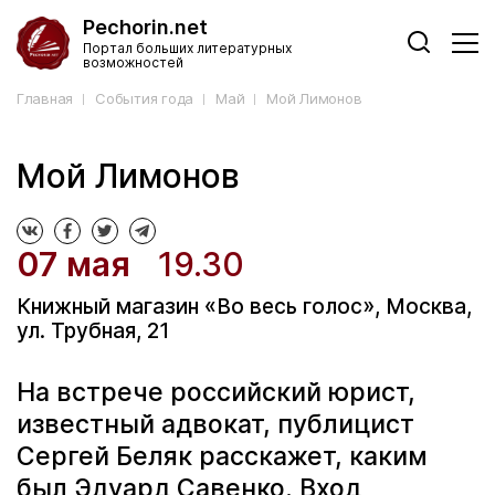
Pechorin.net
Портал больших литературных
возможностей
Главная
События года
Май
Мой Лимонов
Мой Лимонов
07 мая
19.30
Книжный магазин «Во весь голос», Москва,
ул. Трубная, 21
На встрече российский юрист,
известный адвокат, публицист
Сергей Беляк расскажет, каким
был Эдуард Савенко. Вход