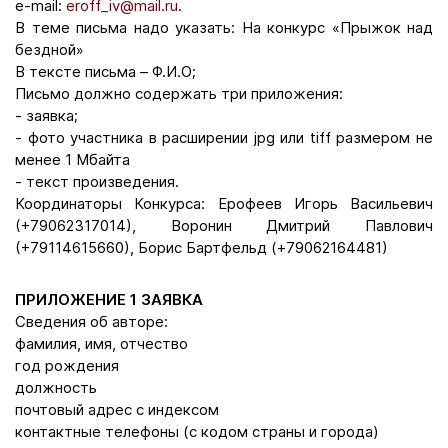
e-mail:
eroff_iv@mail.ru
.
В теме письма надо указать: На конкурс «Прыжок над
бездной»
В тексте письма – Ф.И.О;
Письмо должно содержать три приложения:
- заявка;
- фото участника в расширении jpg или tiff размером не
менее 1 Мбайта
- текст произведения.
Координаторы Конкурса: Ерофеев Игорь Васильевич
(+79062317014), Воронин Дмитрий Павлович
(+79114615660), Борис Бартфельд (+79062164481)
ПРИЛОЖЕНИЕ 1 ЗАЯВКА
Сведения об авторе:
фамилия, имя, отчество
год рождения
должность
почтовый адрес с индексом
контактные телефоны (с кодом страны и города)