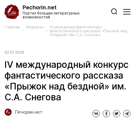
Pechorin.net
Портал больших литературных
возможностей
Главная
Конкурсы
IV международный конкурс
фантастического рассказа «Прыжок над
бездной» им. С.А. Снегова
02.07.2026
IV международный конкурс
фантастического рассказа
«Прыжок над бездной» им.
С.А. Снегова
Печорин.нет