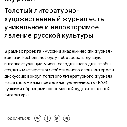
Толстый литературно-
художественный журнал есть
уникальное и неповторимое
явление русской культуры
да
В рамках проекта «Русский академический журнал»
М
критики Pechorin.net будут обозревать лучшую
к
интеллектуальную мысль сегодняшнего дня, чтобы
л
создать мастерством собственного слова интерес и
я
дискуссию вокруг толстого литературного журнала.
п
Наша цель – ваша предельная увлеченность (РАЖ)
н
ой
лучшими образцами современной художественной
д
литературы.
Поделиться: