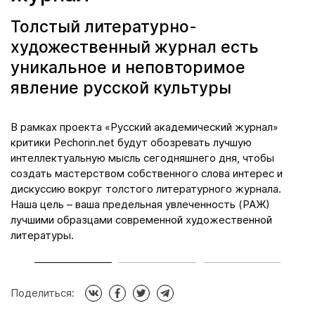
Толстый литературно-
художественный журнал есть
уникальное и неповторимое
явление русской культуры
да
В рамках проекта «Русский академический журнал»
М
критики Pechorin.net будут обозревать лучшую
к
интеллектуальную мысль сегодняшнего дня, чтобы
л
создать мастерством собственного слова интерес и
я
дискуссию вокруг толстого литературного журнала.
п
Наша цель – ваша предельная увлеченность (РАЖ)
н
ой
лучшими образцами современной художественной
д
литературы.
Поделиться: