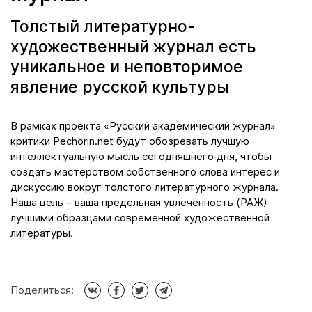
Толстый литературно-
художественный журнал есть
уникальное и неповторимое
явление русской культуры
да
В рамках проекта «Русский академический журнал»
М
критики Pechorin.net будут обозревать лучшую
к
интеллектуальную мысль сегодняшнего дня, чтобы
л
создать мастерством собственного слова интерес и
я
дискуссию вокруг толстого литературного журнала.
п
Наша цель – ваша предельная увлеченность (РАЖ)
н
ой
лучшими образцами современной художественной
д
литературы.
Поделиться: